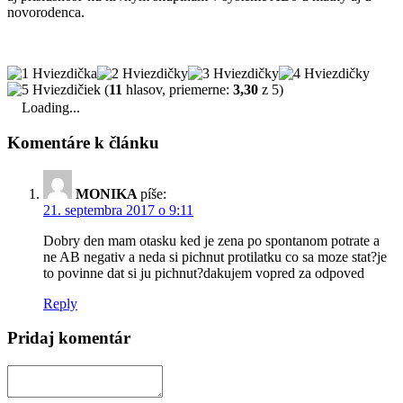
novorodenca.
(
11
hlasov, priemerne:
3,30
z 5)
Loading...
Komentáre k článku
MONIKA
píše:
21. septembra 2017 o 9:11
Dobry den mam otasku ked je zena po spontanom potrate a
ne AB negativ a neda si pichnut protilatku co sa moze stat?je
to povinne dat si ju pichnut?dakujem vopred za odpoved
Reply
Pridaj komentár