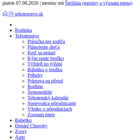
piatok 07.08.2026 | meniny má
Štefánia (meniny a význam mena)
tehotenstvo.sk
Rodinka
Tehotenstvo
Príručka pre rodiča
Plánujeme dieťa
Keď sa nedarí
Kým rastie bruško
Týždeň po týždni
Bábätko v brušku
Príbehy
Príprava na pôrod
Rodíme
Šestonedelie
Tehotenský kalendár
Sprievodca pôrodnicami
Všetko o pôrodniciach
Zoznam mien
Babetko
Detské Choroby
Zvery
Auto