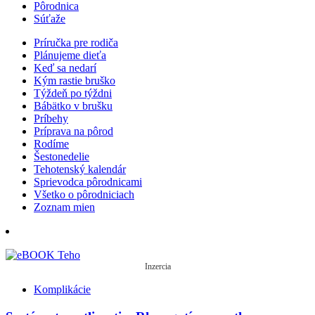
Pôrodnica
Súťaže
Príručka pre rodiča
Plánujeme dieťa
Keď sa nedarí
Kým rastie bruško
Týždeň po týždni
Bábätko v brušku
Príbehy
Príprava na pôrod
Rodíme
Šestonedelie
Tehotenský kalendár
Sprievodca pôrodnicami
Všetko o pôrodniciach
Zoznam mien
Inzercia
Komplikácie