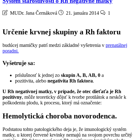
Systém starostlivosti o Rh negatívne matky
MUDr. Jana Černáková
21. januára 2014
1
Určenie krvnej skupiny a Rh faktoru
budúcej mamičky patrí medzi základné vyšetrenia v
prenatálnej
poradni.
Vyšetruje sa:
príslušnosť k jednej zo
skupín A, B, AB, 0
a
pozitivita, alebo
negativita Rh faktora
.
U Rh negatívnej matky, v prípade, že otec dieťaťa je Rh
pozitívny
, môže teoreticky dôjsť k tvorbe protilátok a neskôr k
poškodeniu plodu, k procesu, ktorý má označenie:
Hemolytická choroba novorodenca
.
Podstatou tohto patologického deja je, že imunologický systém
matky, u ktorej červené krvinky nemajú na svojom povrchu určitý