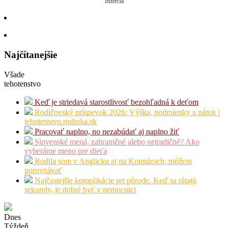
Inzercia
Najčítanejšie
Všade
tehotenstvo
Keď je striedavá starostlivosť bezohľadná k deťom
Rodičovský príspevok 2026: Výška, podmienky a nárok |
tehotenstvo.rodinka.sk
Pracovať naplno, no nezabúdať aj naplno žiť
Slovenské mená, zahraničné alebo netradičné? Ako
vyberáme meno pre dieťa
Rodila som v Anglicku aj na Kramároch, môžem
porovnávať
Najčastejšie komplikácie pri pôrode. Keď sa rátajú
sekundy, je dobré byť v nemocnici
Dnes
Týždeň