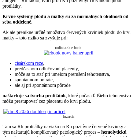
antigén – Rh faktor, tvorí proti Rh pozitívnym krvinkám plodu
protilátky.
Krvné systémy plodu a matky sú za normálnych okolností od
seba oddelené.
Ak ale prenikne určité množstvo červených krviniek plodu do krvi
matky – toto riziko sa zvyšuje pri:
rodinka.sk e-book:
cisárskom reze
,
predčasnom odlučovaní placenty,
môže sa to stať pri umelom prerušení tehotenstva,
spontánnom potrate,
ale aj pri spontánnom pôrode
naštartuje sa tvorba protilátok
, ktoré počas ďalšieho tehotenstva
môžu prestupovať cez placentu do krvi plodu.
Inzercia
Tam sa Rh protilátky naviažu na Rh pozitívne červené krvinky a
tým naštartujú komplikovaný patologický proces –
hemolytickú