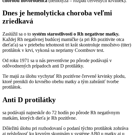
chorobu novorodenca
(hemolýza – rozpad červených krviniek).
Dnes je hemolyticka choroba veľmi
zriedkavá
Zaslúžil sa o to
systém starostlivosti o Rh negatívne matky.
Každej Rh negatívnej budúcej mamičke (a pri Rh pozitivite otca
dieťaťa) sa v priebehu tehotnosti tri krát skontroluje množstvo (titer)
protilátok v krvi, vykoná sa nepriamy Coombsov test.
Od roku 1971 sa u nás preventívne po pôrode podávajú v
odôvodnených prípadoch anti D protilátky.
Tie majú za úlohu vychytať Rh pozitívne červené krvinky plodu,
ktoré prenikli do krvného obehu matky a tým zabrániť tvorbe
protilátok.
Anti D protilátky
sa podávajú najneskôr do 72 hodín po pôrode Rh negatívnym
matkám, ktorých dieťa je Rh pozitívne.
Dôležitú úlohu pri rozhodovaní o podaní týchto protilátok zohráva
aj príslušnosť ku krvným skupinám v systéme AB0 u matky aj u