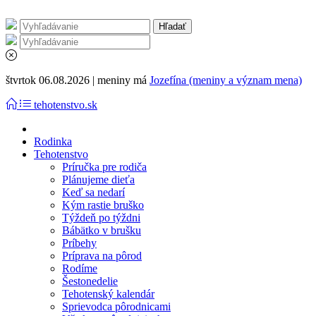
štvrtok 06.08.2026 | meniny má
Jozefína (meniny a význam mena)
tehotenstvo.sk
Rodinka
Tehotenstvo
Príručka pre rodiča
Plánujeme dieťa
Keď sa nedarí
Kým rastie bruško
Týždeň po týždni
Bábätko v brušku
Príbehy
Príprava na pôrod
Rodíme
Šestonedelie
Tehotenský kalendár
Sprievodca pôrodnicami