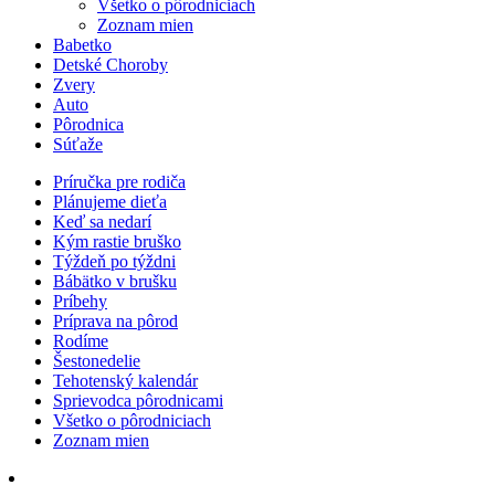
Všetko o pôrodniciach
Zoznam mien
Babetko
Detské Choroby
Zvery
Auto
Pôrodnica
Súťaže
Príručka pre rodiča
Plánujeme dieťa
Keď sa nedarí
Kým rastie bruško
Týždeň po týždni
Bábätko v brušku
Príbehy
Príprava na pôrod
Rodíme
Šestonedelie
Tehotenský kalendár
Sprievodca pôrodnicami
Všetko o pôrodniciach
Zoznam mien