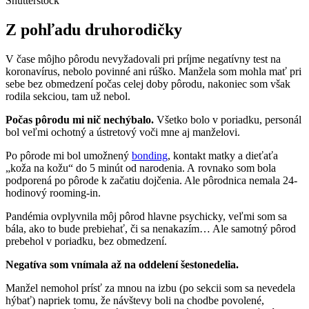
Shutterstock
Z pohľadu druhorodičky
V čase môjho pôrodu nevyžadovali pri príjme negatívny test na
koronavírus, nebolo povinné ani rúško. Manžela som mohla mať pri
sebe bez obmedzení počas celej doby pôrodu, nakoniec som však
rodila sekciou, tam už nebol.
Počas pôrodu mi nič nechýbalo.
Všetko bolo v poriadku, personál
bol veľmi ochotný a ústretový voči mne aj manželovi.
Po pôrode mi bol umožnený
bonding
, kontakt matky a dieťaťa
„koža na kožu“ do 5 minút od narodenia. A rovnako som bola
podporená po pôrode k začatiu dojčenia. Ale pôrodnica nemala 24-
hodinový rooming-in.
Pandémia ovplyvnila môj pôrod hlavne psychicky, veľmi som sa
bála, ako to bude prebiehať, či sa nenakazím… Ale samotný pôrod
prebehol v poriadku, bez obmedzení.
Negatíva som vnímala až na oddelení šestonedelia.
Manžel nemohol prísť za mnou na izbu (po sekcii som sa nevedela
hýbať) napriek tomu, že návštevy boli na chodbe povolené,