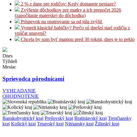
2 % z dane pre rodičov: Kedy dostanete peniaze?
Zvýšenie dôchodkov pre matky a ich prepočet 2026
(započítanie materskej do dôchodku)
Príspevok na opatrovanie sa od júla zvýšil
Vymreli klasické babičky? Prečo sú dnešní starí rodičia z
vnúčat unavení?
Chcela by som byť mamou pred 30 rokmi, dnes je to peklo
Dnes
Týždeň
Mesiac
Sprievodca pôrodnicami
VYHĽADANIE
OHODNOTENIE
Banskobystrický kraj
Prešovský kraj
Bratislavský kraj
Trenčiansky
kraj
Košický kraj
Trnavský kraj
Nitriansky kraj
Žilinský kraj