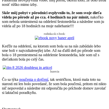
Pandémia neovplyvnila vôbec môj pôrod, okrem toho, že bolo treba
nosiť rúško mimo izby.
Skôr môj pobyt v pôrodnici ovplyvnilo to, že som svoje dieťa
videla po pôrode až po cca. 4 hodinách na pár minút,
nakoľko
som nebola umiestnená na oddelení šestonedelia a následne som ju
videla až po 18 hodinách na moje naliehanie!!!
rodinka.sk e-book:
Keďže na oddelení, na ktorom som bola sa na nás zabúdalo lebo
sme boli v najvzdialenejšej izbe. Až na ďalší deň po pôrode som
bola o 18 premiestnená na oddelenie šestonedelia, kde som už s
dieťatkom bola po celý čas.
Inzercia
Čo sa týka
poučenia o dojčení
, tak sestričkou, ktorá mala toto na
starosti mi len bolo povedané, že som bola poučená, pritom mi nikto
nič nepovedal a následne mi odporučila po príchode domov zavolať
si laktačnú poradkyňu.