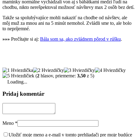
maminky normálne vychádzali von aj s bábätkami medzi ľudí na
chodbu, nikto nerešpektoval možnosť návštevy max 2 osôb bez detí.
Takže sa spolubývajúce mohli nakaziť na chodbe od návštev, ale
môj muž za mnou ani na 5 minút nemohol. Zvládli sme to, ale bolo
to nepríjemné.
»»»
Prečítajte si aj:
Bála som sa, ako zvládnem pôrod v rúšku
.
(
2
hlasov, priemerne:
3,50
z 5)
Loading...
Pridaj komentár
Meno
*
Uložiť moje meno a e-mail v tomto prehliadači pre moje budúce