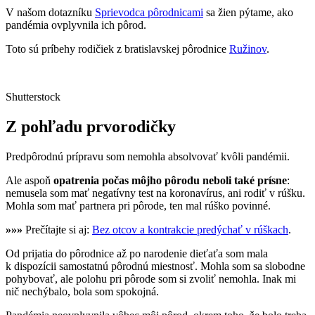
V našom dotazníku
Sprievodca pôrodnicami
sa žien pýtame, ako
pandémia ovplyvnila ich pôrod.
Toto sú príbehy rodičiek z bratislavskej pôrodnice
Ružinov
.
Shutterstock
Z pohľadu prvorodičky
Predpôrodnú prípravu som nemohla absolvovať kvôli pandémii.
Ale aspoň
opatrenia počas môjho pôrodu neboli také prísne
:
nemusela som mať negatívny test na koronavírus, ani rodiť v rúšku.
Mohla som mať partnera pri pôrode, ten mal rúško povinné.
»»»
Prečítajte si aj:
Bez otcov a kontrakcie predýchať v rúškach
.
Od prijatia do pôrodnice až po narodenie dieťaťa som mala
k dispozícii samostatnú pôrodnú miestnosť. Mohla som sa slobodne
pohybovať, ale polohu pri pôrode som si zvoliť nemohla. Inak mi
nič nechýbalo, bola som spokojná.