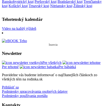
Banskobystrický kraj
Prešovský kraj
Bratislavský kraj
Trenčiansky
kraj
Košický kraj
Trnavský kraj
Nitriansky kraj
Žilinský kraj
Tehotenský kalendár
Video na každý týždeň
Inzercia
Newsletter
Pre všetkých
Pre tehotné
Pre bábätká
Pravidelne vás budeme informovať o najčítanejších článkoch zo
všetkých tém na rodinka.sk
Prihlásiť sa
Podmienky spracovávania osobných údajov
Podmienky používania portálu
Kontakty