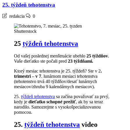
25. týždeň tehotenstva
redakcia
0
Shutterstock
25
týždeň tehotenstva
Od vašej poslednej menštruácie ubehlo
25 týždňov
.
Vaše dieťatko ste počali pred
23 týždňami.
Ktorý mesiac tehotenstva je 25. týždeň? Ste v 2
.
trimestri – v
7
. lunárnom mesiaci tehotenstva
(tehotenstvo trvá 40 týždňov/desať lunárnych
mesiacov/zhruba 9 kalendárnych mesiacov).
25.
týždeň tehotenstva
sa začína považovať za prvý,
kedy je
dieťatko schopné prežiť
, ak by sa teraz
narodilo. Samozrejme s vysokošpecializovanou
pomocou.
25.
týždeň tehotenstva
video