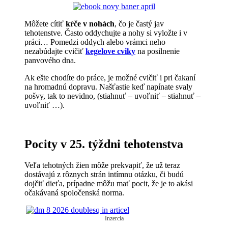
Môžete cítiť
kŕče v nohách
, čo je častý jav
tehotenstve. Často oddychujte a nohy si vyložte i v
práci… Pomedzi oddych alebo vrámci neho
nezabúdajte cvičiť
kegelove cviky
na posilnenie
panvového dna.
Ak ešte chodíte do práce, je možné cvičiť i pri čakaní
na hromadnú dopravu. Našťastie keď napínate svaly
pošvy, tak to nevidno, (stiahnuť – uvoľniť – stiahnuť –
uvoľniť …).
Pocity v 25. týždni tehotenstva
Veľa tehotných žien môže prekvapiť, že už teraz
dostávajú z rôznych strán intímnu otázku, či budú
dojčiť dieťa, prípadne môžu mať pocit, že je to akási
očakávaná spoločenská norma.
Inzercia