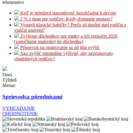
tehotenstvo
Keď je striedavá starostlivosť bezohľadná k deťom
2 % z dane pre rodičov: Kedy dostanete peniaze?
Vymreli klasické babičky? Prečo sú dnešní starí rodičia z
vnúčat unavení?
Zvýšenie dôchodkov pre matky a ich prepočet 2026
(započítanie materskej do dôchodku)
Príspevok na opatrovanie sa od júla zvýšil
Ako zvýšiť minimálne výživné, aby nezruinovalo
chudobných rodičov?
Dnes
Týždeň
Mesiac
Sprievodca pôrodnicami
VYHĽADANIE
OHODNOTENIE