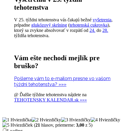
tehotenstva
V 25. týždni tehotenstva vás čakajú bežné
vyšetrenia
,
prípadne
glukózový skríning
(
tehotenská cukrovka
),
ktorý sa zvykne absolvovať v rozpätí od
24.
do
28.
týždňa tehotenstva.
Vám ešte nechodí mejlík pre
bruško?
Pošleme vám to e-mailom presne vo vašom
týždni tehotenstva? »»»
@ Ďalšie týždne tehotenstva nájdete na
TEHOTENSKY KALENDAR.sk »»»
(
21
hlasov, priemerne:
3,00
z 5)
Loading...