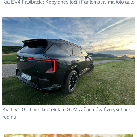
Kia EV4 Fastback : Keby dnes točili Fantomasa, má toto auto
Kia EV5 GT-Line: keď elektro SUV začne dávať zmysel pre
rodinu