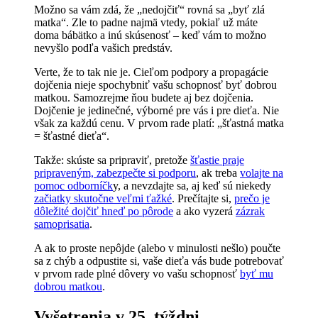
Možno sa vám zdá, že „nedojčiť“ rovná sa „byť zlá
matka“. Zle to padne najmä vtedy, pokiaľ už máte
doma bábätko a inú skúsenosť – keď vám to možno
nevyšlo podľa vašich predstáv.
Verte, že to tak nie je. Cieľom podpory a propagácie
dojčenia nieje spochybniť vašu schopnosť byť dobrou
matkou. Samozrejme ňou budete aj bez dojčenia.
Dojčenie je jedinečné, výborné pre vás i pre dieťa. Nie
však za každú cenu. V prvom rade platí: „šťastná matka
= šťastné dieťa“.
Takže: skúste sa pripraviť, pretože
šťastie praje
pripraveným, zabezpečte si podporu
, ak treba
volajte na
pomoc odborníčk
y, a nevzdajte sa, aj keď sú niekedy
začiatky skutočne veľmi ťažké
. Prečítajte si,
prečo je
dôležité dojčiť hneď po pôrode
a ako vyzerá
zázrak
samoprisatia
.
A ak to proste nepôjde (alebo v minulosti nešlo) poučte
sa z chýb a odpustite si, vaše dieťa vás bude potrebovať
v prvom rade plné dôvery vo vašu schopnosť
byť mu
dobrou matkou
.
Vyšetrenia v 25. týždni