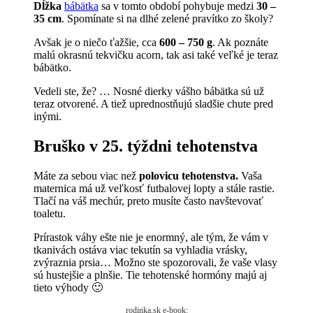
Dĺžka
bábätka
sa v tomto období pohybuje medzi
30 –
35 cm
. Spomínate si na dlhé zelené pravítko zo školy?
Avšak je o niečo ťažšie, cca
600 – 750 g
. Ak poznáte
malú okrasnú tekvičku acorn, tak asi také veľké je teraz
bábätko.
Vedeli ste, že? … Nosné dierky vášho bábätka sú už
teraz otvorené. A tiež uprednostňujú sladšie chute pred
inými.
Bruško v 25. týždni tehotenstva
Máte za sebou viac než
polovicu tehotenstva.
Vaša
maternica má už veľkosť futbalovej lopty a stále rastie.
Tlačí na váš mechúr, preto musíte často navštevovať
toaletu.
Prírastok váhy ešte nie je enormný, ale tým, že vám v
tkanivách ostáva viac tekutín sa vyhladia vrásky,
zvýraznia prsia… Možno ste spozorovali, že vaše vlasy
sú hustejšie a plnšie. Tie tehotenské hormóny majú aj
tieto výhody 🙂
rodinka.sk e-book: