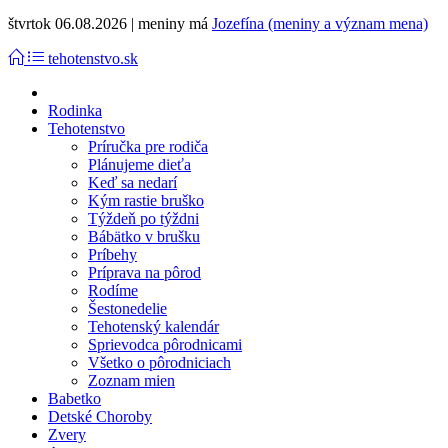
štvrtok 06.08.2026 | meniny má
Jozefína (meniny a význam mena)
tehotenstvo.sk
Rodinka
Tehotenstvo
Príručka pre rodiča
Plánujeme dieťa
Keď sa nedarí
Kým rastie bruško
Týždeň po týždni
Bábätko v brušku
Príbehy
Príprava na pôrod
Rodíme
Šestonedelie
Tehotenský kalendár
Sprievodca pôrodnicami
Všetko o pôrodniciach
Zoznam mien
Babetko
Detské Choroby
Zvery