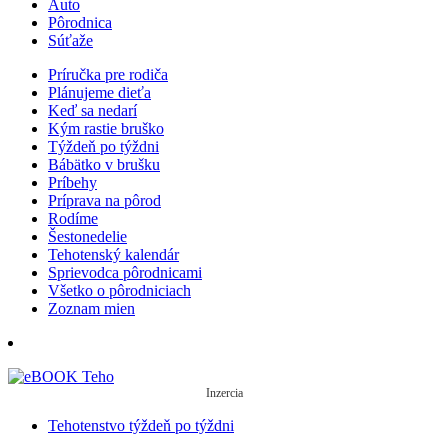
Auto
Pôrodnica
Súťaže
Príručka pre rodiča
Plánujeme dieťa
Keď sa nedarí
Kým rastie bruško
Týždeň po týždni
Bábätko v brušku
Príbehy
Príprava na pôrod
Rodíme
Šestonedelie
Tehotenský kalendár
Sprievodca pôrodnicami
Všetko o pôrodniciach
Zoznam mien
Inzercia
Tehotenstvo týždeň po týždni