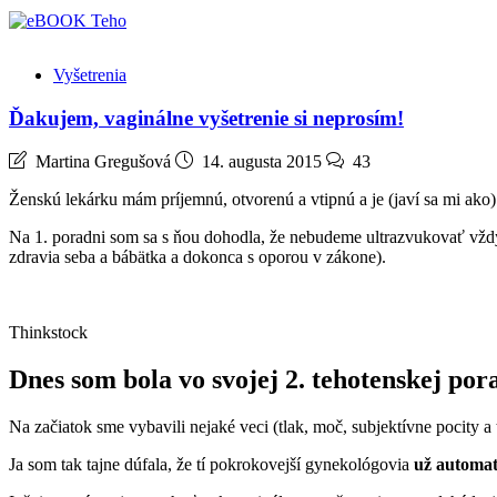
Vyšetrenia
Ďakujem, vaginálne vyšetrenie si neprosím!
Martina Gregušová
14. augusta 2015
43
Ženskú lekárku mám príjemnú, otvorenú a vtipnú a je (javí sa mi ako
Na 1. poradni som sa s ňou dohodla, že nebudeme ultrazvukovať vždy,
zdravia seba a bábätka a dokonca s oporou v zákone).
Thinkstock
Dnes som bola vo svojej 2. tehotenskej por
Na začiatok sme vybavili nejaké veci (tlak, moč, subjektívne pocity a
Ja som tak tajne dúfala, že tí pokrokovejší gynekológovia
už automat