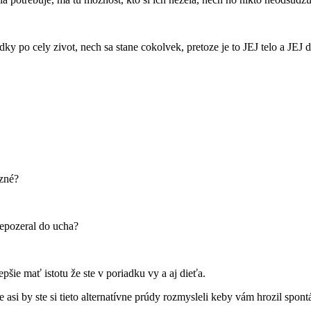
y po cely zivot, nech sa stane cokolvek, pretoze je to JEJ telo a JEJ d
ozné?
nepozeral do ucha?
pšie mať istotu že ste v poriadku vy a aj dieťa.
si by ste si tieto alternatívne prúdy rozmysleli keby vám hrozil spont