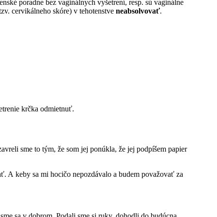
nské poradne bez vaginálnych vyšetrení, resp. sú vaginálne
tzv. cervikálneho skóre) v tehotenstve
neabsolvovať
.
etrenie krčka odmietnuť.
vreli sme to tým, že som jej ponúkla, že jej podpíšem papier
vať. A keby sa mi hocičo nepozdávalo a budem považovať za
i sme sa v dobrom. Podali sme si ruky, dohodli do budúcna.