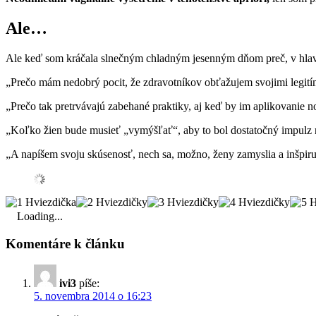
Ale…
Ale keď som kráčala slnečným chladným jesenným dňom preč, v hlave
„Prečo mám nedobrý pocit, že zdravotníkov obťažujem svojimi legi
„Prečo tak pretrvávajú zabehané praktiky, aj keď by im aplikovanie n
„Koľko žien bude musieť „vymýšľať“, aby to bol dostatočný impul
„A napíšem svoju skúsenosť, nech sa, možno, ženy zamyslia a inšpiru
Loading...
Komentáre k článku
ivi3
píše:
5. novembra 2014 o 16:23