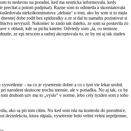
la som to nedavno na poradni, ked ma sestricka informovala, kedy
e precitat a potom podpisat). Razne som to odmietla a skonstatovala
Nasledovala niekolkominutova „debata“ o tom, ako by som si to mala
 dnesnej dobe rodit bez epiduralky a ze si dal tu namahu pozistovat si
ictva nevyuzil. Nakoniec to zaslo tak daleko, ze som sa postavila zo
rave v oblasti, kde sa picha kateter. Odvtedy som „ta, co nemoze
tie, ze epi nexcem a radsej akceptovala to, ze by mi aj tak ziaden
svetlenie – na co je vysetrenie dobre a co s tym vie lekar urobit.
pri narodeni skutocne trochu mensie, ale v poriadku. No aj tak, co by
i tom druhom uzv mu to „vyslo“ v norme, lebo cely tyzden som z toho
la, ako sa pri tom citim. No ked som isla na kontrolu do porodnice,
usi dezinfekciu, ktora stipala, vysetrenie bolo velmi velmi neprijemne,
je.