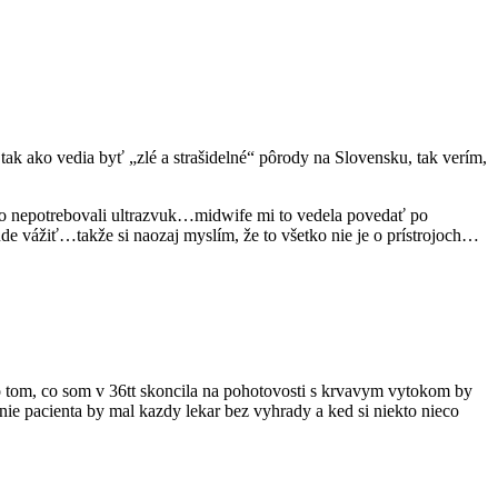
ak ako vedia byť „zlé a strašidelné“ pôrody na Slovensku, tak verím,
to nepotrebovali ultrazvuk…midwife mi to vedela povedať po
de vážiť…takže si naozaj myslím, že to všetko nie je o prístrojoch…
 tom, co som v 36tt skoncila na pohotovosti s krvavym vytokom by
 pacienta by mal kazdy lekar bez vyhrady a ked si niekto nieco