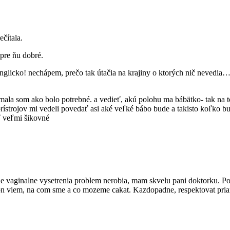
ečítala.
 pre ňu dobré.
glicko! nechápem, prečo tak útačia na krajiny o ktorých nič nevedia…t
ala som ako bolo potrebné. a vedieť, akú polohu ma bábätko- tak na 
rístrojov mi vedeli povedať asi aké veľké bábo bude a takisto koľko bu
ť veľmi šikovné
 vaginalne vysetrenia problem nerobia, mam skvelu pani doktorku. Po
 viem, na com sme a co mozeme cakat. Kazdopadne, respektovat prianie