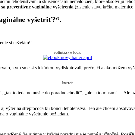
imi tehotenstvami a skúsenosťami nemálo žien, ktoré absolvujú tehote
sa preventívne vaginálne vyšetrenia
(zistenie stavu krčku maternice 
ginálne vyšetriť?“.
enie si neželám!“
rodinka.sk e-book:
trvalo, kým sme si s lekárkou vydiskutovali, prečo, či a ako môžem vyš
Inzercia
 „tak to teda nemusíte do poradne chodiť“, „ale ja to musím“… Ale uza
aj výter na streptococa ku koncu tehotenstva. Ten ale chcem absolvo
ama o vaginálne vyšetrenie požiadam.
esvedčená, že rutinne v každej poradni nie je nutné a užitočné. Rozišl