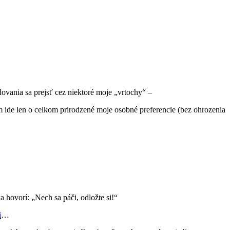
ovania sa prejsť cez niektoré moje „vrtochy“ –
m ide len o celkom prirodzené moje osobné preferencie (bez ohrozenia
a hovorí: „Nech sa páči, odložte si!“
i
…