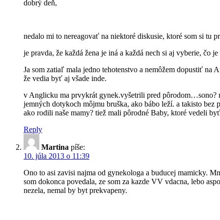
dobrý deň,
nedalo mi to nereagovať na niektoré diskusie, ktoré som si tu pr
je pravda, že každá žena je iná a každá nech si aj vyberie, čo je
Ja som zatiaľ mala jedno tehotenstvo a nemôžem dopustiť na An
že vedia byť aj všade inde.
v Anglicku ma prvykrát gynek.vyšetrili pred pôrodom…sono? m
jemných dotykoch môjmu bruška, ako bábo leží. a takisto bez p
ako rodili naše mamy? tiež mali pôrodné Baby, ktoré vedeli by
Reply
Martina
píše:
10. júla 2013 o 11:39
Ono to asi zavisi najma od gynekologa a buducej mamicky. Mne
som dokonca povedala, ze som za kazde VV vdacna, lebo aspon
nezela, nemal by byt prekvapeny.