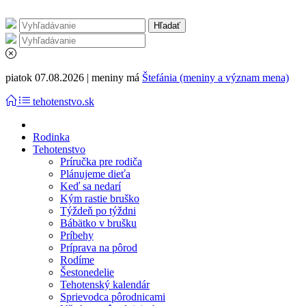
piatok 07.08.2026 | meniny má
Štefánia (meniny a význam mena)
tehotenstvo.sk
Rodinka
Tehotenstvo
Príručka pre rodiča
Plánujeme dieťa
Keď sa nedarí
Kým rastie bruško
Týždeň po týždni
Bábätko v brušku
Príbehy
Príprava na pôrod
Rodíme
Šestonedelie
Tehotenský kalendár
Sprievodca pôrodnicami