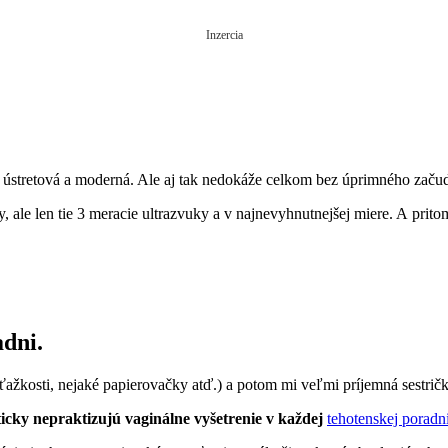
Inzercia
) ústretová a moderná. Ale aj tak nedokáže celkom bez úprimného začud
 ale len tie 3 meracie ultrazvuky a v najnevyhnutnejšej miere. A prito
adni.
 ťažkosti, nejaké papierovačky atď.) a potom mi veľmi príjemná sestričk
icky nepraktizujú vaginálne vyšetrenie v každej
tehotenskej poradn