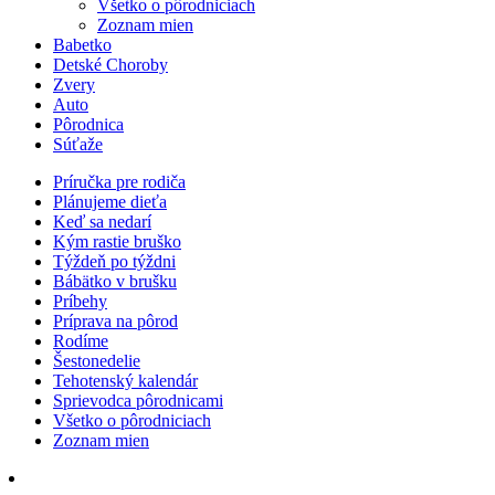
Všetko o pôrodniciach
Zoznam mien
Babetko
Detské Choroby
Zvery
Auto
Pôrodnica
Súťaže
Príručka pre rodiča
Plánujeme dieťa
Keď sa nedarí
Kým rastie bruško
Týždeň po týždni
Bábätko v brušku
Príbehy
Príprava na pôrod
Rodíme
Šestonedelie
Tehotenský kalendár
Sprievodca pôrodnicami
Všetko o pôrodniciach
Zoznam mien