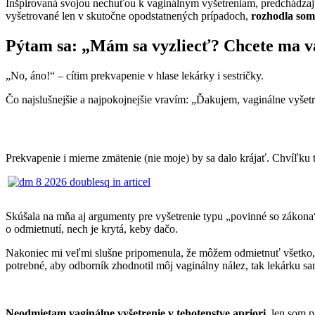
Inšpirovaná svojou nechuťou k vaginálnym vyšetreniam, predchádzajúc
vyšetrované len v skutočne opodstatnených prípadoch,
rozhodla som 
Pýtam sa: „Mám sa vyzliecť? Chcete ma va
„No, áno!“ – cítim prekvapenie v hlase lekárky i sestričky.
Čo najslušnejšie a najpokojnejšie vravím: „Ďakujem, vaginálne vyšetr
Prekvapenie i mierne zmätenie (nie moje) by sa dalo krájať. Chvíľku 
Skúšala na mňa aj argumenty pre vyšetrenie typu „povinné so zákona“,
o odmietnutí, nech je krytá, keby dačo.
Nakoniec mi veľmi slušne pripomenula, že môžem odmietnuť všetko, 
potrebné, aby odborník zhodnotil môj vaginálny nález, tak lekárku s
Neodmietam vaginálne vyšetrenie v tehotenstve apriori,
len som pr