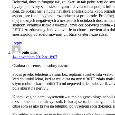
Bohuzial, dnes to funguje tak, ze lekari su tak pohruzeni do sv
byvaju pohovory s anesteziologom a davala mi na podpis inform
som, ze pokial nie je nutna navsteva anesteziologa kvoli pri
aspon „pre istotu“ vybavit, rozhodnem sa pri porode. Pri dalsej
o jej moznych negativnych a neziaducich ucinkoch dost na to, 
stolicky, vyhrnula tricko a ukazala jazvu cez polovicu chrbta –
PEDU zo zdravotnych dovodov“. Je to chore – neviem ako doktor
anesteziolog do zdeformovanej chrbtice kateter nezavadzal.
Reply
balu
píše:
14. novembra 2012 o 18:07
Osobna skusenost a osobny nazor.
Pocas prveho tehotenstva som bez reptania absolvovala vsetko „
Ved co urobil lekar, ked sa mu dieta na uzv v 30TT zdalo male?
s tym mohol lekar urobit?? To mi nepovedal, len zahovoril, z
bola akurat na nervy…
K tomu vaginalnemu vysetreniu – u mojho gynekologa neboli zak
uz sa to nedalo len tak vytesnit. Lekar aj sestra boli arogantni,
citila som sa ako krava na bitunku, po vysetreni som dokonca 
No suhlasim s tym, ze je to kazdeho osobna volba, kto vysetren