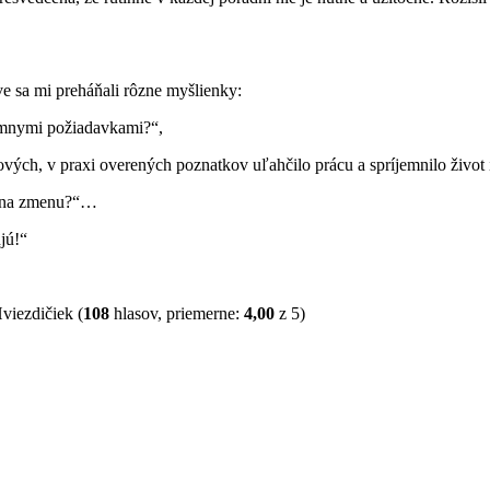
 sa mi preháňali rôzne myšlienky:
tímnymi požiadavkami?“,
ových, v praxi overených poznatkov uľahčilo prácu a spríjemnilo život 
z na zmenu?“…
jú!“
(
108
hlasov, priemerne:
4,00
z 5)