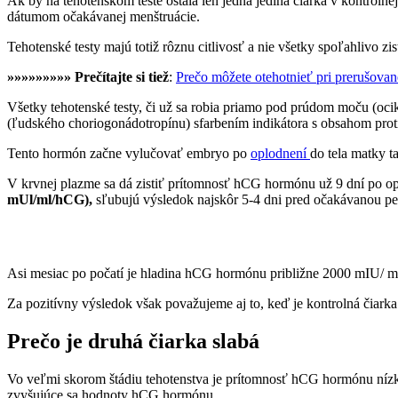
Ak by na tehotenskom teste ostala len jedna jediná čiarka v kontrolnej
dátumom očakávanej menštruácie.
Tehotenské testy majú totiž rôznu citlivosť a nie všetky spoľahlivo z
»»»»»»»»» Prečítajte si tiež
:
Prečo môžete otehotnieť pri prerušovane
Všetky tehotenské testy, či už sa robia priamo pod prúdom moču (oci
(ľudského choriogonádotropínu) sfarbením indikátora s obsahom proti
Tento hormón začne vylučovať embryo po
oplodnení
do tela matky 
V krvnej plazme sa dá zistiť prítomnosť hCG hormónu už 9 dní po op
mUl/ml/hCG),
sľubujú výsledok najskôr 5-4 dni pred očakávanou per
Asi mesiac po počatí je hladina hCG hormónu približne 2000 mIU/ m
Za pozitívny výsledok však považujeme aj to, keď je kontrolná čiarka
Prečo je druhá čiarka slabá
Vo veľmi skorom štádiu tehotenstva je prítomnosť hCG hormónu nízka, a
zvyšujúce sa hodnoty hCG hormónu.