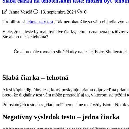
Slabá čiarka na tehotenskom teste: môžem byť tehot
Anna Veselá
13. septembra 2024
0
Urobili ste si
tehotenský test
. Takmer okamžite sa vám objavila výrazná
Viete, že na teste by mali byť dve čiarky, lebo to znamená pozitívn
Ste alebo nie ste tehotná?
Čo ak nemáte rovnako silné čiarky na teste? Foto: Shutterstock
Slabá čiarka – tehotná
Ak si kúpite digitálny test, ktorý poskytuje priamu odpoveď na priam
preto, že digitálny test vám môže prezradiť aj to, v ktorom ste týždni 
Pri ostatných testoch s „čiarkami“ nemusíme mať vždy istotu. No ak vi
Negatívny výsledok testu – jedna čiarka