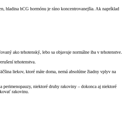
a len, hladina hCG hormónu je ráno koncentrovanejšia. Ak napríklad
aný ako tehotenský, lebo sa objavuje normálne iba v tehotenstve.
erušení tehotenstva.
väčšina liekov, ktoré máte doma, nemá absolútne žiadny vplyv na
perimenopauzy, niektoré druhy rakoviny – dokonca aj niektoré
ikovať rakovinu.