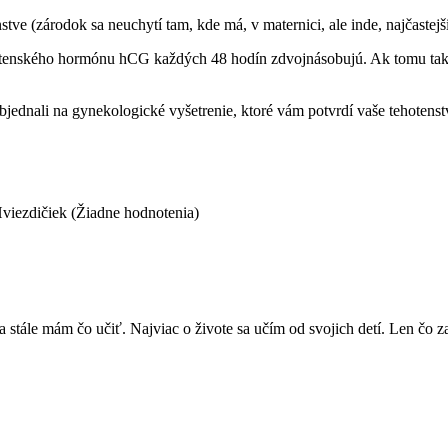
ve (zárodok sa neuchytí tam, kde má, v maternici, ale inde, najčastej
hotenského hormónu hCG každých 48 hodín zdvojnásobujú. Ak tomu tak 
objednali na gynekologické vyšetrenie, ktoré vám potvrdí vaše tehotenst
(Žiadne hodnotenia)
ále mám čo učiť. Najviac o živote sa učím od svojich detí. Len čo zas