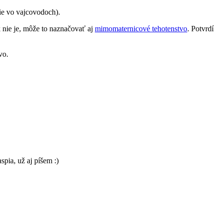
šie vo vajcovodoch).
nie je, môže to naznačovať aj
mimomaternicové tehotenstvo
. Potvrdí
vo.
pia, už aj píšem :)