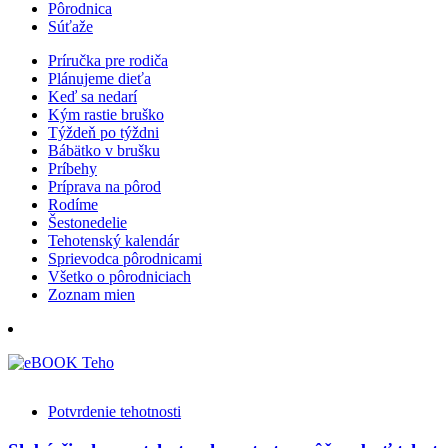
Pôrodnica
Súťaže
Príručka pre rodiča
Plánujeme dieťa
Keď sa nedarí
Kým rastie bruško
Týždeň po týždni
Bábätko v brušku
Príbehy
Príprava na pôrod
Rodíme
Šestonedelie
Tehotenský kalendár
Sprievodca pôrodnicami
Všetko o pôrodniciach
Zoznam mien
Potvrdenie tehotnosti