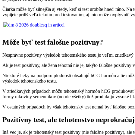
Čiarka môže byť silnejšia aj vtedy, keď si test urobíte hneď ráno. Na
vypijete príliš veľa tekutín pred testovaním, aj toto môže ovplyvniť v
Môže byť test falošne pozitívny?
Nesprávne pozitívny výsledok tehotenského testu je veľmi zriedkav
Ak je test pozitívny, ale žena tehotná nie je, takýto falošne pozitív
Niektoré lieky na podporu plodnosti obsahujú hCG hormón a tie môžu 
výsledok tehotenského testu.
V zriedkavých prípadoch môžu tehotenský hormón hCG produkovať cys
formy rakoviny semenníkov (no nie všetky) tiež produkujú vysoké
V ostatných prípadoch by však tehotenský test nemal byť falošne poz
Pozitívny test, ale tehotenstvo neprokračuj
Iná vec je, ak je tehotenský test pozitívny (nie falošne pozitívny), al