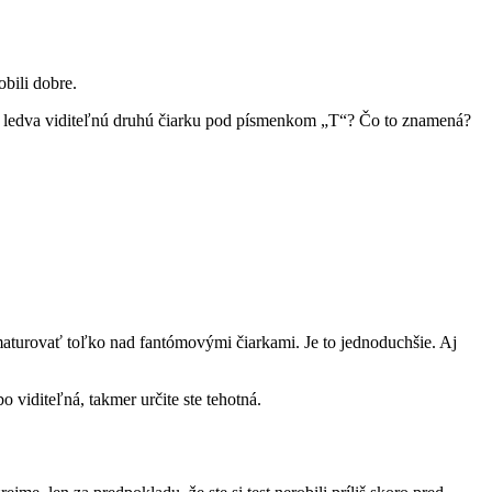
obili dobre.
bú, ledva viditeľnú druhú čiarku pod písmenkom „T“? Čo to znamená?
 maturovať toľko nad fantómovými čiarkami. Je to jednoduchšie. Aj
 viditeľná, takmer určite ste tehotná.