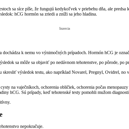
 testoch sa síce píše, že fungujú kedykoľvek v priebehu dňa, ale preds
ýsledok: hCG hormón sa zriedi a zníži sa jeho hladina.
Inzercia
ý a dochádza k nemu vo výnimočných prípadoch. Hormón hCG je označov
ny výsledok sa môže sa objaviť po nedávnom tehotenstve, po pôrode, po pr
skresliť výsledok testu, ako napríklad Novarel, Pregnyl, Ovidrel, no 
ty na vaječníkoch, ochorenia obličiek, ochorenia počas menopauzy a 
 hladiny hCG. Sú prípady, keď tehotenské testy pomohli mužom diagnost
itívny.
e
e tehotenstvo nepokračuje.