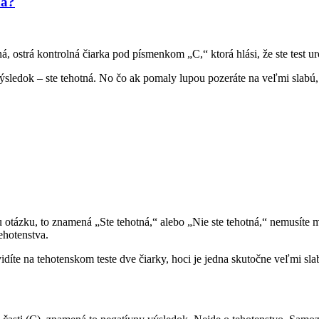
ná?
, ostrá kontrolná čiarka pod písmenkom „C,“ ktorá hlási, že ste test ur
y výsledok – ste tehotná. No čo ak pomaly lupou pozeráte na veľmi sla
u otázku, to znamená „Ste tehotná,“ alebo „Nie ste tehotná,“ nemusíte
tehotenstva.
díte na tehotenskom teste dve čiarky, hoci je jedna skutočne veľmi slabo