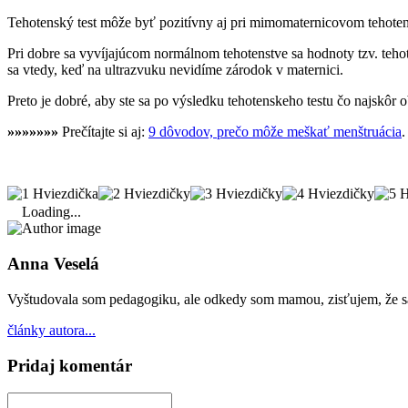
Tehotenský test môže byť pozitívny aj pri mimomaternicovom tehotenst
Pri dobre sa vyvíjajúcom normálnom tehotenstve sa hodnoty tzv. te
sa vtedy, keď na ultrazvuku nevidíme zárodok v maternici.
Preto je dobré, aby ste sa po výsledku tehotenskeho testu čo najskôr 
»»»»»»»
Prečítajte si aj:
9 dôvodov, prečo môže meškať menštruácia
.
Loading...
Anna Veselá
Vyštudovala som pedagogiku, ale odkedy som mamou, zisťujem, že sa st
články autora...
Pridaj komentár