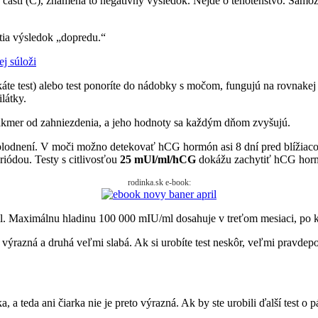
 časti (C), znamená to negatívny výsledok. Nejde o tehotenstvo. Samozrej
istia výsledok „dopredu.“
j súloži
káte test) alebo test ponoríte do nádobky s močom, fungujú na rovnake
látky.
takmer od zahniezdenia, a jeho hodnoty sa každým dňom zvyšujú.
lodnení. V moči možno detekovať hCG hormón asi 8 dní pred blížiacou
iódou. Testy s citlivosťou
25 mUl/ml/hCG
dokážu zachytiť hCG horm
rodinka.sk e-book:
l. Maximálnu hladinu 100 000 mIU/ml dosahuje v treťom mesiaci, po k
 výrazná a druhá veľmi slabá. Ak si urobíte test neskôr, veľmi pravdep
 teda ani čiarka nie je preto výrazná. Ak by ste urobili ďalší test o 