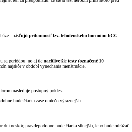
me, len za predpokladu, že ste si test nerobili príliš skoro pred
j báze –
zisťujú prítomnosť tzv. tehotenského hormónu hCG
 sa periódou, no aj tie
nacitlivejšie testy (označené 10
ón najskôr v období vynechania menštruácie.
torom nasleduje postupný pokles.
odobne bude čiarka zase o niečo výraznejšia.
pár dní neskôr, pravdepodobne bude čiarka silnejšia, lebo bude odrážať