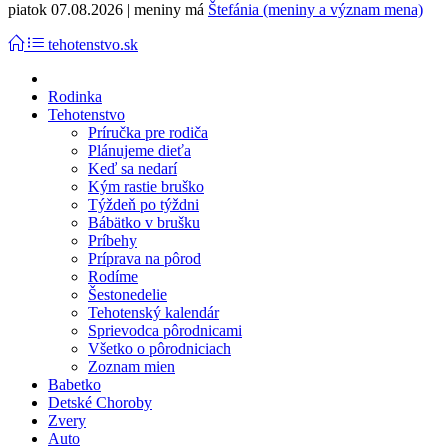
piatok 07.08.2026 | meniny má
Štefánia (meniny a význam mena)
tehotenstvo.sk
Rodinka
Tehotenstvo
Príručka pre rodiča
Plánujeme dieťa
Keď sa nedarí
Kým rastie bruško
Týždeň po týždni
Bábätko v brušku
Príbehy
Príprava na pôrod
Rodíme
Šestonedelie
Tehotenský kalendár
Sprievodca pôrodnicami
Všetko o pôrodniciach
Zoznam mien
Babetko
Detské Choroby
Zvery
Auto