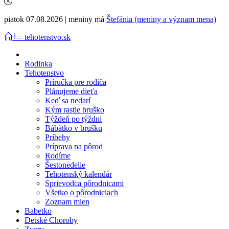
piatok 07.08.2026 | meniny má
Štefánia (meniny a význam mena)
tehotenstvo.sk
Rodinka
Tehotenstvo
Príručka pre rodiča
Plánujeme dieťa
Keď sa nedarí
Kým rastie bruško
Týždeň po týždni
Bábätko v brušku
Príbehy
Príprava na pôrod
Rodíme
Šestonedelie
Tehotenský kalendár
Sprievodca pôrodnicami
Všetko o pôrodniciach
Zoznam mien
Babetko
Detské Choroby