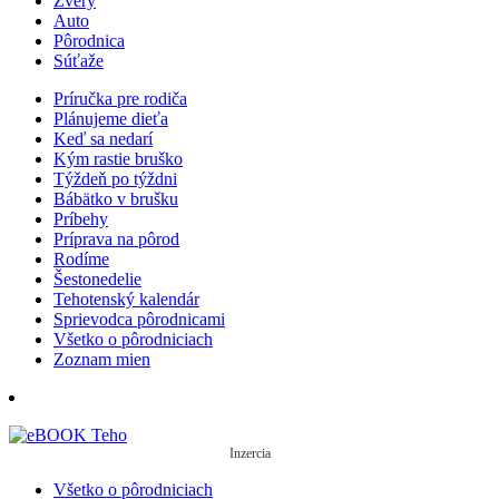
Zvery
Auto
Pôrodnica
Súťaže
Príručka pre rodiča
Plánujeme dieťa
Keď sa nedarí
Kým rastie bruško
Týždeň po týždni
Bábätko v brušku
Príbehy
Príprava na pôrod
Rodíme
Šestonedelie
Tehotenský kalendár
Sprievodca pôrodnicami
Všetko o pôrodniciach
Zoznam mien
Inzercia
Všetko o pôrodniciach