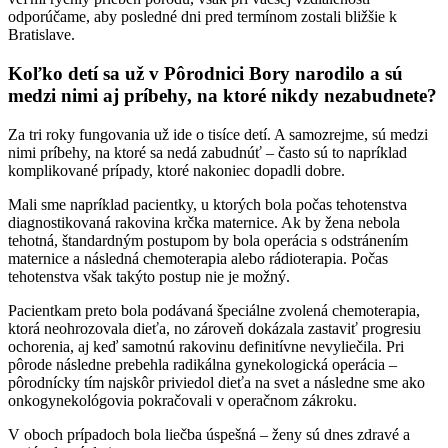
odporúčame, aby posledné dni pred termínom zostali bližšie k
Bratislave.
Koľko detí sa už v Pôrodnici Bory narodilo a sú
medzi nimi aj príbehy, na ktoré nikdy nezabudnete?
Za tri roky fungovania už ide o tisíce detí. A samozrejme, sú medzi
nimi príbehy, na ktoré sa nedá zabudnúť – často sú to napríklad
komplikované prípady, ktoré nakoniec dopadli dobre.
Mali sme napríklad pacientky, u ktorých bola počas tehotenstva
diagnostikovaná rakovina krčka maternice. Ak by žena nebola
tehotná, štandardným postupom by bola operácia s odstránením
maternice a následná chemoterapia alebo rádioterapia. Počas
tehotenstva však takýto postup nie je možný.
Pacientkam preto bola podávaná špeciálne zvolená chemoterapia,
ktorá neohrozovala dieťa, no zároveň dokázala zastaviť progresiu
ochorenia, aj keď samotnú rakovinu definitívne nevyliečila. Pri
pôrode následne prebehla radikálna gynekologická operácia –
pôrodnícky tím najskôr priviedol dieťa na svet a následne sme ako
onkogynekológovia pokračovali v operačnom zákroku.
V oboch prípadoch bola liečba úspešná – ženy sú dnes zdravé a