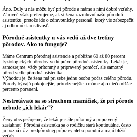
Áno. Duly u nás môžu byť pri pôrode a máme s nimi dobré vzťahy.
Zároveň však preferujeme, ak si žena zazmluvní našu pôrodnú
asistentku, pretože ide o zdravotnícky personál, ktorý vie zabezpečiť
aj odbornú starostlivosť.
Pôrodné asistentky u vás vedú až dve tretiny
pôrodov. Ako to funguje?
Máme Centrum pôrodnej asistencie a približne 60 až 80 percent
fyziologických pôrodov vedú práve pôrodné asistentky. Lekár je,
samozrejme, vždy prítomný a pripravený pomôcť, ale samotný
pôrod vedie pôrodná asistentka.
Výhodou je, že žena má pri sebe jednu osobu počas celého pôrodu.
Pôrody bývajú pokojnejšie, prirodzenejšie a máme aj o niečo nižšie
percento poranení.
Nestretávate sa so strachom mamičiek, že pri pôrode
nebude „ich lekár“?
Ženy ubezpečujeme, že lekár je stále prítomný a pripravený
zasiahnuť. Pôrodná asistentka sa o rodičku stará kontinuálne, často
ju pozná už z predpôrodnej prípravy alebo poradní a majú bližší
vzťah.