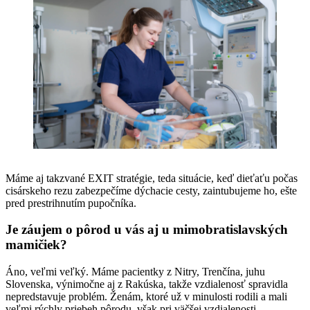
Máme aj takzvané EXIT stratégie, teda situácie, keď dieťaťu počas
cisárskeho rezu zabezpečíme dýchacie cesty, zaintubujeme ho, ešte
pred prestrihnutím pupočníka.
Je záujem o pôrod u vás aj u mimobratislavských
mamičiek?
Áno, veľmi veľký. Máme pacientky z Nitry, Trenčína, juhu
Slovenska, výnimočne aj z Rakúska, takže vzdialenosť spravidla
nepredstavuje problém. Ženám, ktoré už v minulosti rodili a mali
veľmi rýchly priebeh pôrodu, však pri väčšej vzdialenosti