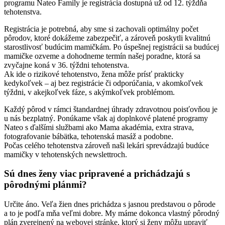
programu Nateo Family je registrácia dostupná už od 12. týždňa
tehotenstva.
Registrácia je potrebná, aby sme si zachovali optimálny počet
pôrodov, ktoré dokážeme zabezpečiť, a zároveň poskytli kvalitnú
starostlivosť budúcim mamičkám. Po úspešnej registrácii sa budúcej
mamičke ozveme a dohodneme termín našej poradne, ktorá sa
zvyčajne koná v 36. týždni tehotenstva.
Ak ide o rizikové tehotenstvo, žena môže prísť prakticky
kedykoľvek – aj bez registrácie či odporúčania, v akomkoľvek
týždni, v akejkoľvek fáze, s akýmkoľvek problémom.
Každý pôrod v rámci štandardnej úhrady zdravotnou poisťovňou je
u nás bezplatný. Ponúkame však aj doplnkové platené programy
Nateo s ďalšími službami ako Mama akadémia, extra strava,
fotografovanie bábätka, tehotenská masáž a podobne.
Počas celého tehotenstva zároveň naši lekári sprevádzajú budúce
mamičky v tehotenských newslettroch.
Sú dnes ženy viac pripravené a prichádzajú s
pôrodnými plánmi?
Určite áno. Veľa žien dnes prichádza s jasnou predstavou o pôrode
a to je podľa mňa veľmi dobre. My máme dokonca vlastný pôrodný
plán zverejnený na webovej stránke, ktorý si ženy môžu upraviť