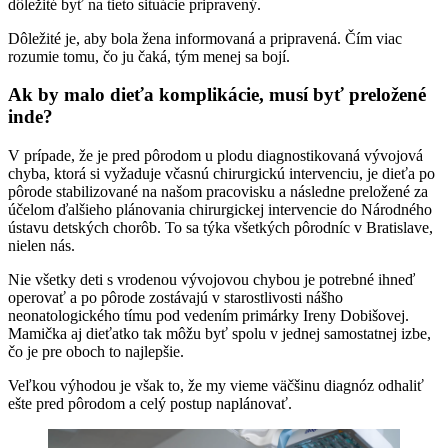
dôležité byť na tieto situácie pripravený.
Dôležité je, aby bola žena informovaná a pripravená. Čím viac
rozumie tomu, čo ju čaká, tým menej sa bojí.
Ak by malo dieťa komplikácie, musí byť preložené
inde?
V prípade, že je pred pôrodom u plodu diagnostikovaná vývojová
chyba, ktorá si vyžaduje včasnú chirurgickú intervenciu, je dieťa po
pôrode stabilizované na našom pracovisku a následne preložené za
účelom ďalšieho plánovania chirurgickej intervencie do Národného
ústavu detských chorôb. To sa týka všetkých pôrodníc v Bratislave,
nielen nás.
Nie všetky deti s vrodenou vývojovou chybou je potrebné ihneď
operovať a po pôrode zostávajú v starostlivosti nášho
neonatologického tímu pod vedením primárky Ireny Dobišovej.
Mamička aj dieťatko tak môžu byť spolu v jednej samostatnej izbe,
čo je pre oboch to najlepšie.
Veľkou výhodou je však to, že my vieme väčšinu diagnóz odhaliť
ešte pred pôrodom a celý postup naplánovať.