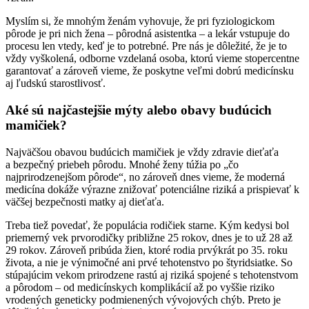
Myslím si, že mnohým ženám vyhovuje, že pri fyziologickom
pôrode je pri nich žena – pôrodná asistentka – a lekár vstupuje do
procesu len vtedy, keď je to potrebné. Pre nás je dôležité, že je to
vždy vyškolená, odborne vzdelaná osoba, ktorú vieme stopercentne
garantovať a zároveň vieme, že poskytne veľmi dobrú medicínsku
aj ľudskú starostlivosť.
Aké sú najčastejšie mýty alebo obavy budúcich
mamičiek?
Najväčšou obavou budúcich mamičiek je vždy zdravie dieťaťa
a bezpečný priebeh pôrodu. Mnohé ženy túžia po „čo
najprirodzenejšom pôrode“, no zároveň dnes vieme, že moderná
medicína dokáže výrazne znižovať potenciálne riziká a prispievať k
väčšej bezpečnosti matky aj dieťaťa.
Treba tiež povedať, že populácia rodičiek starne. Kým kedysi bol
priemerný vek prvorodičky približne 25 rokov, dnes je to už 28 až
29 rokov. Zároveň pribúda žien, ktoré rodia prvýkrát po 35. roku
života, a nie je výnimočné ani prvé tehotenstvo po štyridsiatke. So
stúpajúcim vekom prirodzene rastú aj riziká spojené s tehotenstvom
a pôrodom – od medicínskych komplikácií až po vyššie riziko
vrodených geneticky podmienených vývojových chýb. Preto je