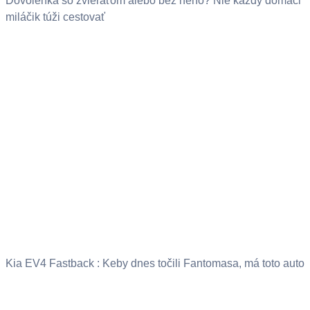
Dovolenka so zvieraťom alebo bez neho? Nie každý domáci
miláčik túži cestovať
Kia EV4 Fastback : Keby dnes točili Fantomasa, má toto auto