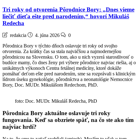
Tri roky od otvorenia Pôrodnice Bory: „Dnes vieme
liečiť dieťa ešte pred narodením,“ hovorí Mikuláš
Redecha
redakcia
4. júna 2026
0
Pôrodnica Bory v týchto dňoch oslavuje tri roky od svojho
otvorenia. Za krátky čas sa stala najväčšou a najmodernejšou
pôrodnicou na Slovensku. O tom, ako u nich vyzerá starostlivosť o
budúce mamy, čo dnes ženy pri výbere pôrodnice najviac riešia, aj o
unikátnych výkonoch Centra fetálnej medicíny, ktoré dokáže
pomáhať deťom ešte pred narodením, sme sa rozprávali s klinickým
lídrom úseku gynekológie, pôrodníctva a neonatológie Nemocnice
Bory, Doc. MUDr. Mikulášom Redechom, PhD.
foto: Doc. MUDr. Mikuláš Redecha, PhD
Pôrodnica Bory aktuálne oslavuje tri roky
fungovania. Keď sa obzriete späť, na čo ste ako tím
najviac hrdí?
Na to, že sme to zatiaľ vydržali (smiech). Myslím to však v tom