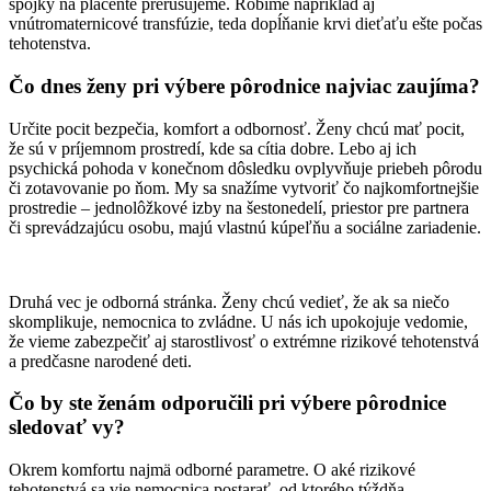
spojky na placente prerušujeme. Robíme napríklad aj
vnútromaternicové transfúzie, teda dopĺňanie krvi dieťaťu ešte počas
tehotenstva.
Čo dnes ženy pri výbere pôrodnice najviac zaujíma?
Určite pocit bezpečia, komfort a odbornosť. Ženy chcú mať pocit,
že sú v príjemnom prostredí, kde sa cítia dobre. Lebo aj ich
psychická pohoda v konečnom dôsledku ovplyvňuje priebeh pôrodu
či zotavovanie po ňom. My sa snažíme vytvoriť čo najkomfortnejšie
prostredie – jednolôžkové izby na šestonedelí, priestor pre partnera
či sprevádzajúcu osobu, majú vlastnú kúpeľňu a sociálne zariadenie.
Druhá vec je odborná stránka. Ženy chcú vedieť, že ak sa niečo
skomplikuje, nemocnica to zvládne. U nás ich upokojuje vedomie,
že vieme zabezpečiť aj starostlivosť o extrémne rizikové tehotenstvá
a predčasne narodené deti.
Čo by ste ženám odporučili pri výbere pôrodnice
sledovať vy?
Okrem komfortu najmä odborné parametre. O aké rizikové
tehotenstvá sa vie nemocnica postarať, od ktorého týždňa