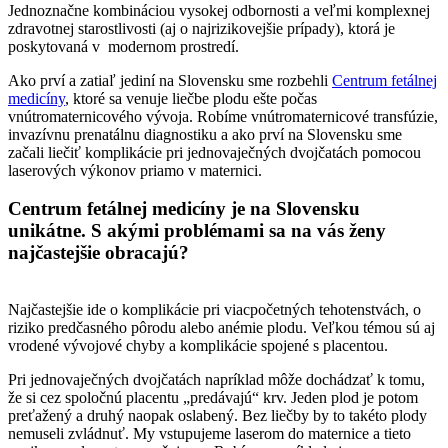
Jednoznačne kombináciou vysokej odbornosti a veľmi komplexnej
zdravotnej starostlivosti (aj o najrizikovejšie prípady), ktorá je
poskytovaná v modernom prostredí.
Ako prví a zatiaľ jediní na Slovensku sme rozbehli
Centrum fetálnej
medicíny
, ktoré sa venuje liečbe plodu ešte počas
vnútromaternicového vývoja. Robíme vnútromaternicové transfúzie,
invazívnu prenatálnu diagnostiku a ako prví na Slovensku sme
začali liečiť komplikácie pri jednovaječných dvojčatách pomocou
laserových výkonov priamo v maternici.
Centrum fetálnej medicíny je na Slovensku
unikátne. S akými problémami sa na vás ženy
najčastejšie obracajú?
Najčastejšie ide o komplikácie pri viacpočetných tehotenstvách, o
riziko predčasného pôrodu alebo anémie plodu. Veľkou témou sú aj
vrodené vývojové chyby a komplikácie spojené s placentou.
Pri jednovaječných dvojčatách napríklad môže dochádzať k tomu,
že si cez spoločnú placentu „predávajú“ krv. Jeden plod je potom
preťažený a druhý naopak oslabený. Bez liečby by to takéto plody
nemuseli zvládnuť. My vstupujeme laserom do maternice a tieto