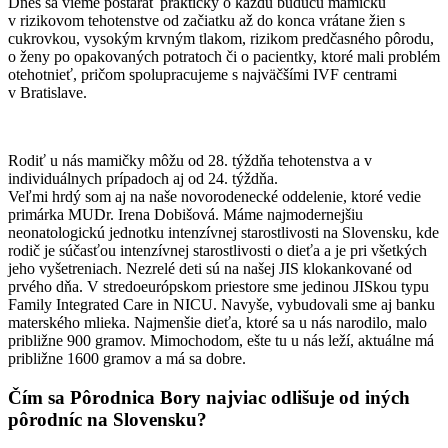
Dnes sa vieme postarať prakticky o každú budúcu mamičku
v rizikovom tehotenstve od začiatku až do konca vrátane žien s
cukrovkou, vysokým krvným tlakom, rizikom predčasného pôrodu,
o ženy po opakovaných potratoch či o pacientky, ktoré mali problém
otehotnieť, pričom spolupracujeme s najväčšími IVF centrami
v Bratislave.
Rodiť u nás mamičky môžu od 28. týždňa tehotenstva a v
individuálnych prípadoch aj od 24. týždňa.
Veľmi hrdý som aj na naše novorodenecké oddelenie, ktoré vedie
primárka MUDr. Irena Dobišová. Máme najmodernejšiu
neonatologickú jednotku intenzívnej starostlivosti na Slovensku, kde
rodič je súčasťou intenzívnej starostlivosti o dieťa a je pri všetkých
jeho vyšetreniach. Nezrelé deti sú na našej JIS klokankované od
prvého dňa. V stredoeurópskom priestore sme jedinou JISkou typu
Family Integrated Care in NICU. Navyše, vybudovali sme aj banku
materského mlieka. Najmenšie dieťa, ktoré sa u nás narodilo, malo
približne 900 gramov. Mimochodom, ešte tu u nás leží, aktuálne má
približne 1600 gramov a má sa dobre.
Čím sa Pôrodnica Bory najviac odlišuje od iných
pôrodníc na Slovensku?