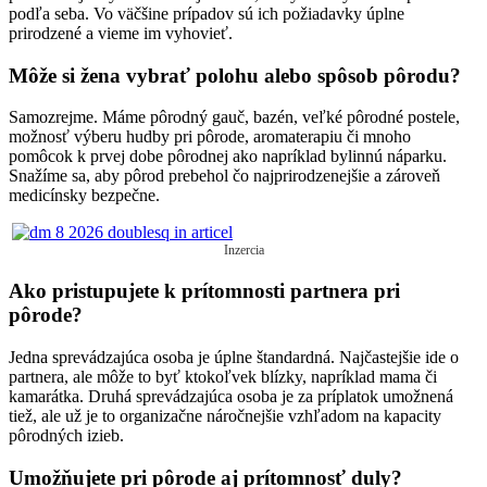
podľa seba. Vo väčšine prípadov sú ich požiadavky úplne
prirodzené a vieme im vyhovieť.
Môže si žena vybrať polohu alebo spôsob pôrodu?
Samozrejme. Máme pôrodný gauč, bazén, veľké pôrodné postele,
možnosť výberu hudby pri pôrode, aromaterapiu či mnoho
pomôcok k prvej dobe pôrodnej ako napríklad bylinnú náparku.
Snažíme sa, aby pôrod prebehol čo najprirodzenejšie a zároveň
medicínsky bezpečne.
Inzercia
Ako pristupujete k prítomnosti partnera pri
pôrode?
Jedna sprevádzajúca osoba je úplne štandardná. Najčastejšie ide o
partnera, ale môže to byť ktokoľvek blízky, napríklad mama či
kamarátka. Druhá sprevádzajúca osoba je za príplatok umožnená
tiež, ale už je to organizačne náročnejšie vzhľadom na kapacity
pôrodných izieb.
Umožňujete pri pôrode aj prítomnosť duly?