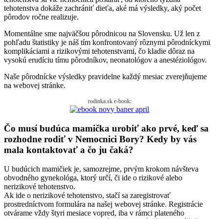
tehotenstva dokáže zachrániť dieťa, aké má výsledky, aký počet
pôrodov ročne realizuje.
Momentálne sme najväčšou pôrodnicou na Slovensku. Už len z
pohľadu štatistiky je náš tím konfrontovaný rôznymi pôrodníckymi
komplikáciami a rizikovými tehotenstvami, čo kladie dôraz na
vysokú erudíciu tímu pôrodníkov, neonatológov a anestéziológov.
Naše pôrodnícke výsledky pravidelne každý mesiac zverejňujeme
na webovej stránke.
rodinka.sk e-book:
Čo musí budúca mamička urobiť ako prvé, keď sa
rozhodne rodiť v Nemocnici Bory? Kedy by vás
mala kontaktovať a čo ju čaká?
U budúcich mamičiek je, samozrejme, prvým krokom návšteva
obvodného gynekológa, ktorý určí, či ide o rizikové alebo
nerizikové tehotenstvo.
Ak ide o nerizikové tehotenstvo, stačí sa zaregistrovať
prostredníctvom formulára na našej webovej stránke. Registrácie
otvárame vždy štyri mesiace vopred, iba v rámci plateného