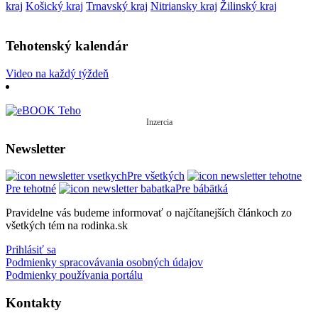
kraj
Košický kraj
Trnavský kraj
Nitriansky kraj
Žilinský kraj
Tehotenský kalendár
Video na každý týždeň
Inzercia
Newsletter
Pre všetkých
Pre tehotné
Pre bábätká
Pravidelne vás budeme informovať o najčítanejších článkoch zo
všetkých tém na rodinka.sk
Prihlásiť sa
Podmienky spracovávania osobných údajov
Podmienky používania portálu
Kontakty