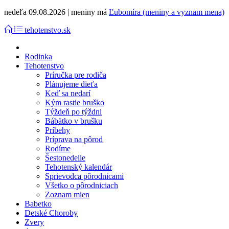
nedeľa 09.08.2026 | meniny má
Ľubomíra (meniny a vyznam mena)
tehotenstvo.sk
Rodinka
Tehotenstvo
Príručka pre rodiča
Plánujeme dieťa
Keď sa nedarí
Kým rastie bruško
Týždeň po týždni
Bábätko v brušku
Príbehy
Príprava na pôrod
Rodíme
Šestonedelie
Tehotenský kalendár
Sprievodca pôrodnicami
Všetko o pôrodniciach
Zoznam mien
Babetko
Detské Choroby
Zvery