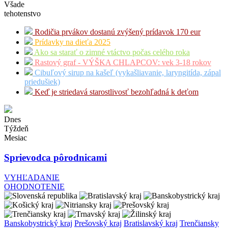
Všade
tehotenstvo
Rodičia prvákov dostanú zvýšený prídavok 170 eur
Prídavky na dieťa 2025
Ako sa starať o zimné vtáctvo počas celého roka
Rastový graf - VÝŠKA CHLAPCOV: vek 3-18 rokov
Cibuľový sirup na kašeľ (vykašliavanie, laryngitída, zápal
priedušiek)
Keď je striedavá starostlivosť bezohľadná k deťom
Dnes
Týždeň
Mesiac
Sprievodca pôrodnicami
VYHĽADANIE
OHODNOTENIE
Banskobystrický kraj
Prešovský kraj
Bratislavský kraj
Trenčiansky