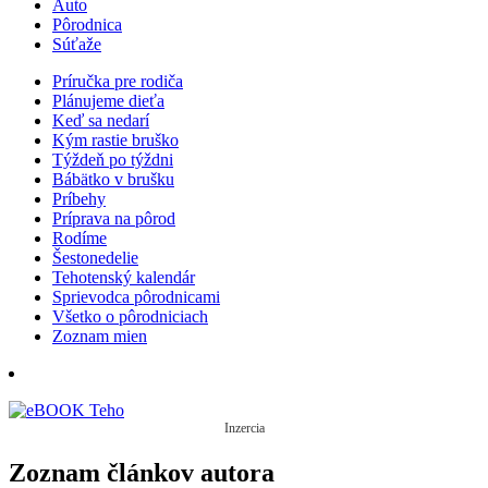
Auto
Pôrodnica
Súťaže
Príručka pre rodiča
Plánujeme dieťa
Keď sa nedarí
Kým rastie bruško
Týždeň po týždni
Bábätko v brušku
Príbehy
Príprava na pôrod
Rodíme
Šestonedelie
Tehotenský kalendár
Sprievodca pôrodnicami
Všetko o pôrodniciach
Zoznam mien
Inzercia
Zoznam článkov autora