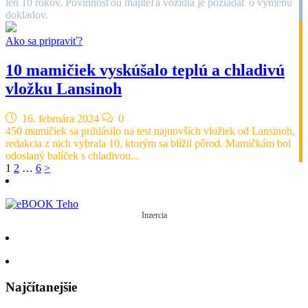
len 10 rokov. Povinnosťou majiteľa vozidla je požiadať o výmenu
dokladov.
Ako sa pripraviť?
10 mamičiek vyskúšalo teplú a chladivú
vložku Lansinoh
16. februára 2024
0
450 mamičiek sa prihlásilo na test najnovších vložiek od Lansinoh,
redakcia z nich vybrala 10, ktorým sa blížil pôrod. Mamičkám bol
odoslaný balíček s chladivou...
Navigácia
1
2
…
6
>
v
článkoch
Inzercia
Najčítanejšie