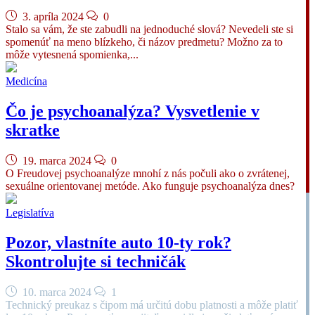
3. apríla 2024
0
Stalo sa vám, že ste zabudli na jednoduché slová? Nevedeli ste si
spomenúť na meno blízkeho, či názov predmetu? Možno za to
môže vytesnená spomienka,...
Medicína
Čo je psychoanalýza? Vysvetlenie v
skratke
19. marca 2024
0
O Freudovej psychoanalýze mnohí z nás počuli ako o zvrátenej,
sexuálne orientovanej metóde. Ako funguje psychoanalýza dnes?
Legislatíva
Pozor, vlastníte auto 10-ty rok?
Skontrolujte si techničák
10. marca 2024
1
Technický preukaz s čipom má určitú dobu platnosti a môže platiť