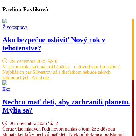
Pavlína Pavlíková
Životospráva
Ako bezpečne osláviť Nový rok v
tehotenstve?
29. decembra 2025
0
V novom roku sa ti narodí bábätko – o dôvod viac ho osláviť.
Najbližších pár Silvestrov už s dieťatkom nebude takých
jednoduchých. Ak si nie...
Eko
Nechcú mať deti, aby zachránili planétu.
Mýlia sa?
26. novembra 2025
2
Čoraz viac mladých ľudí hovorí nahlas o tom, že z dôvodu
klimatickej krízy nechcú mať deti. Niektorí dokonca podstupujú