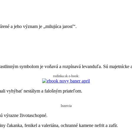
rené a jeho význam je „milujúca jarosť“.
h rastlinným symbolom je voňavá a rozpínavá levanduľa. Sú majetnícke a
rodinka.sk e-book:
mali vyhýbať nestálym a falošným priateľom.
Inzercia
ú výrazne životaschopné.
ny čakanka, fenikel a valeriána, ochranné kamene nefrit a zafír.