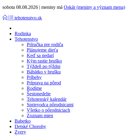
sobota 08.08.2026 | meniny má
Oskár (meniny a význam mena)
tehotenstvo.sk
Rodinka
Tehotenstvo
Príručka pre rodiča
Plánujeme dieťa
Keď sa nedarí
Kým rastie bruško
Týždeň po týždni
Bábätko v brušku
Príbehy
Príprava na pôrod
Rodíme
Šestonedelie
Tehotenský kalendár
Sprievodca pôrodnicami
Všetko o pôrodniciach
Zoznam mien
Babetko
Detské Choroby
Zvery