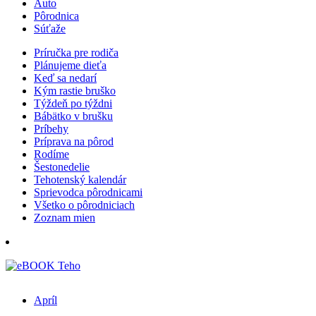
Auto
Pôrodnica
Súťaže
Príručka pre rodiča
Plánujeme dieťa
Keď sa nedarí
Kým rastie bruško
Týždeň po týždni
Bábätko v brušku
Príbehy
Príprava na pôrod
Rodíme
Šestonedelie
Tehotenský kalendár
Sprievodca pôrodnicami
Všetko o pôrodniciach
Zoznam mien
Apríl