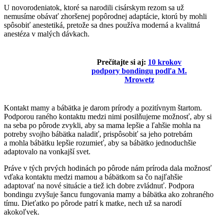
U novorodeniatok, ktoré sa narodili cisárskym rezom sa už
nemusíme obávať zhoršenej popôrodnej adaptácie, ktorú by mohli
spôsobiť anestetiká, pretože sa dnes používa moderná a kvalitná
anestéza v malých dávkach.
Prečítajte si aj:
10 krokov
podpory bondingu podľa M.
Mrowetz
Kontakt mamy a bábätka je darom prírody a pozitívnym štartom.
Podporou raného kontaktu medzi nimi posilňujeme možnosť, aby si
na seba po pôrode zvykli, aby sa mama lepšie a ľahšie mohla na
potreby svojho bábätka naladiť, prispôsobiť sa jeho potrebám
a mohla bábätku lepšie rozumieť, aby sa bábätko jednoduchšie
adaptovalo na vonkajší svet.
Práve v tých prvých hodinách po pôrode nám príroda dala možnosť
vďaka kontaktu medzi mamou a bábätkom sa čo najľahšie
adaptovať na nové situácie a tiež ich dobre zvládnuť. Podpora
bondingu zvyšuje šancu fungovania mamy a bábätka ako zohraného
tímu. Dieťatko po pôrode patrí k matke, nech už sa narodí
akokoľvek.