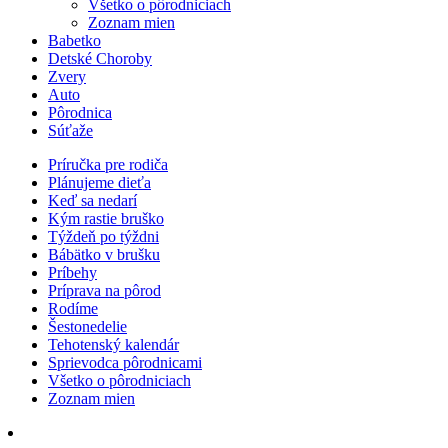
Všetko o pôrodniciach
Zoznam mien
Babetko
Detské Choroby
Zvery
Auto
Pôrodnica
Súťaže
Príručka pre rodiča
Plánujeme dieťa
Keď sa nedarí
Kým rastie bruško
Týždeň po týždni
Bábätko v brušku
Príbehy
Príprava na pôrod
Rodíme
Šestonedelie
Tehotenský kalendár
Sprievodca pôrodnicami
Všetko o pôrodniciach
Zoznam mien