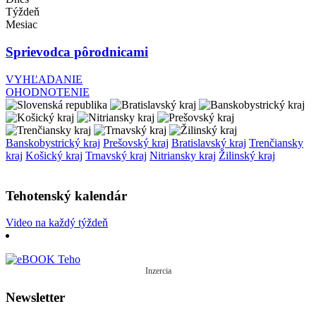
Týždeň
Mesiac
Sprievodca pôrodnicami
VYHĽADANIE
OHODNOTENIE
Banskobystrický kraj
Prešovský kraj
Bratislavský kraj
Trenčiansky
kraj
Košický kraj
Trnavský kraj
Nitriansky kraj
Žilinský kraj
Tehotenský kalendár
Video na každý týždeň
Inzercia
Newsletter