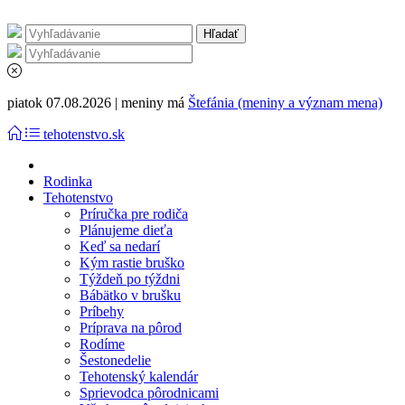
piatok 07.08.2026 | meniny má
Štefánia (meniny a význam mena)
tehotenstvo.sk
Rodinka
Tehotenstvo
Príručka pre rodiča
Plánujeme dieťa
Keď sa nedarí
Kým rastie bruško
Týždeň po týždni
Bábätko v brušku
Príbehy
Príprava na pôrod
Rodíme
Šestonedelie
Tehotenský kalendár
Sprievodca pôrodnicami