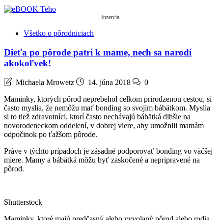
Inzercia
Všetko o pôrodniciach
Dieťa po pôrode patrí k mame, nech sa narodí
akokoľvek!
Michaela Mrowetz
14. júna 2018
0
Maminky, ktorých pôrod neprebehol celkom prirodzenou cestou, si
často myslia, že nemôžu mať bonding so svojim bábätkom. Myslia
si to tiež zdravotníci, ktorí často nechávajú bábätká dlhšie na
novorodeneckom oddelení, v dobrej viere, aby umožnili mamám
odpočinok po ťažšom pôrode.
Práve v týchto prípadoch je zásadné podporovať bonding vo väčšej
miere. Mamy a bábätká môžu byť zaskočené a nepripravené na
pôrod.
Shutterstock
Maminky, ktoré majú predčasný alebo vyvolaný pôrod alebo rodia