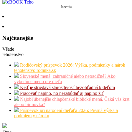
Inzercia
Najčítanejšie
Všade
tehotenstvo
Rodičovský príspevok 2026: Výška, podmienky a nárok |
tehotenstvo.rodinka.sk
Slovenské mená, zahraničné alebo netradičné? Ako
vyberáme meno pre dieťa
Keď je striedavá starostlivosť bezohľadná k deťom
Pracovať naplno, no nezabúdať aj naplno žiť
Najobľúbenejšie chlapčenské biblické mená. Čaká vás krst
alebo birmovka?
Príspevok pri narodení dieťaťa 2026: Presná výška a
podmienky nároku
Dnes