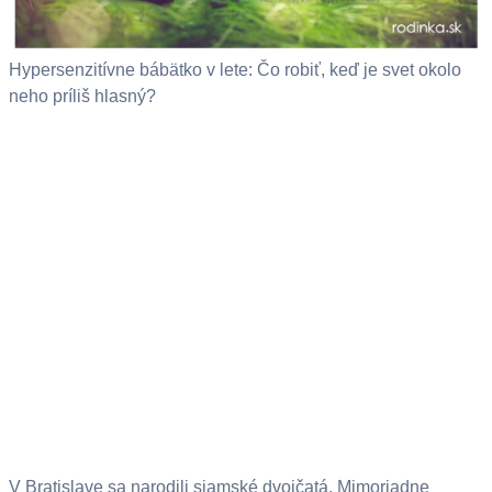
Hypersenzitívne bábätko v lete: Čo robiť, keď je svet okolo
neho príliš hlasný?
V Bratislave sa narodili siamské dvojčatá. Mimoriadne