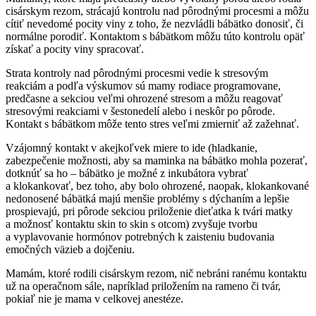
cisárskym rezom, strácajú kontrolu nad pôrodnými procesmi a môžu
cítiť nevedomé pocity viny z toho, že nezvládli bábätko donosiť, či
normálne porodiť. Kontaktom s bábätkom môžu túto kontrolu opäť
získať a pocity viny spracovať.
Strata kontroly nad pôrodnými procesmi vedie k stresovým
reakciám a podľa výskumov sú mamy rodiace programovane,
predčasne a sekciou veľmi ohrozené stresom a môžu reagovať
stresovými reakciami v šestonedelí alebo i neskôr po pôrode.
Kontakt s bábätkom môže tento stres veľmi zmierniť až zažehnať.
Vzájomný kontakt v akejkoľvek miere to ide (hladkanie,
zabezpečenie možnosti, aby sa maminka na bábätko mohla pozerať,
dotknúť sa ho – bábätko je možné z inkubátora vybrať
a klokankovať, bez toho, aby bolo ohrozené, naopak, klokankované
nedonosené bábätká majú menšie problémy s dýchaním a lepšie
prospievajú, pri pôrode sekciou priloženie dieťatka k tvári matky
a možnosť kontaktu skin to skin s otcom) zvyšuje tvorbu
a vyplavovanie hormónov potrebných k zaisteniu budovania
emočných väzieb a dojčeniu.
Mamám, ktoré rodili cisárskym rezom, nič nebráni ranému kontaktu
už na operačnom sále, napríklad priložením na rameno či tvár,
pokiaľ nie je mama v celkovej anestéze.