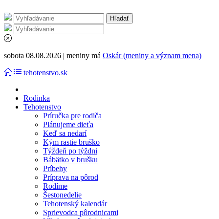
sobota 08.08.2026 | meniny má
Oskár (meniny a význam mena)
tehotenstvo.sk
Rodinka
Tehotenstvo
Príručka pre rodiča
Plánujeme dieťa
Keď sa nedarí
Kým rastie bruško
Týždeň po týždni
Bábätko v brušku
Príbehy
Príprava na pôrod
Rodíme
Šestonedelie
Tehotenský kalendár
Sprievodca pôrodnicami