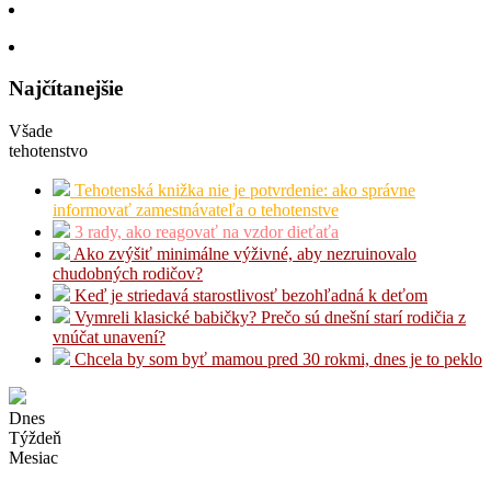
Najčítanejšie
Všade
tehotenstvo
Tehotenská knižka nie je potvrdenie: ako správne
informovať zamestnávateľa o tehotenstve
3 rady, ako reagovať na vzdor dieťaťa
Ako zvýšiť minimálne výživné, aby nezruinovalo
chudobných rodičov?
Keď je striedavá starostlivosť bezohľadná k deťom
Vymreli klasické babičky? Prečo sú dnešní starí rodičia z
vnúčat unavení?
Chcela by som byť mamou pred 30 rokmi, dnes je to peklo
Dnes
Týždeň
Mesiac