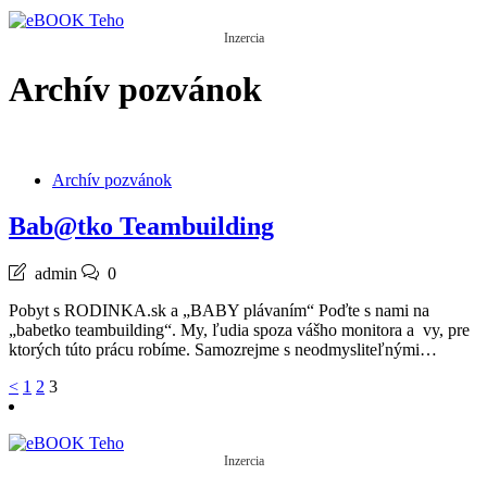
Inzercia
Archív pozvánok
Archív pozvánok
Bab@tko Teambuilding
admin
0
Pobyt s RODINKA.sk a „BABY plávaním“ Poďte s nami na
„babetko teambuilding“. My, ľudia spoza vášho monitora a vy, pre
ktorých túto prácu robíme. Samozrejme s neodmysliteľnými…
Stránkovanie
<
1
2
3
príspevkov
Inzercia