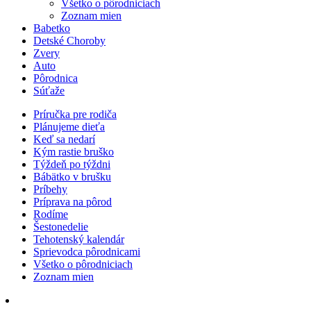
Všetko o pôrodniciach
Zoznam mien
Babetko
Detské Choroby
Zvery
Auto
Pôrodnica
Súťaže
Príručka pre rodiča
Plánujeme dieťa
Keď sa nedarí
Kým rastie bruško
Týždeň po týždni
Bábätko v brušku
Príbehy
Príprava na pôrod
Rodíme
Šestonedelie
Tehotenský kalendár
Sprievodca pôrodnicami
Všetko o pôrodniciach
Zoznam mien