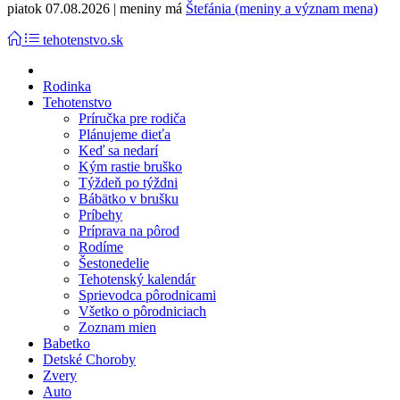
piatok 07.08.2026 | meniny má
Štefánia (meniny a význam mena)
tehotenstvo.sk
Rodinka
Tehotenstvo
Príručka pre rodiča
Plánujeme dieťa
Keď sa nedarí
Kým rastie bruško
Týždeň po týždni
Bábätko v brušku
Príbehy
Príprava na pôrod
Rodíme
Šestonedelie
Tehotenský kalendár
Sprievodca pôrodnicami
Všetko o pôrodniciach
Zoznam mien
Babetko
Detské Choroby
Zvery
Auto