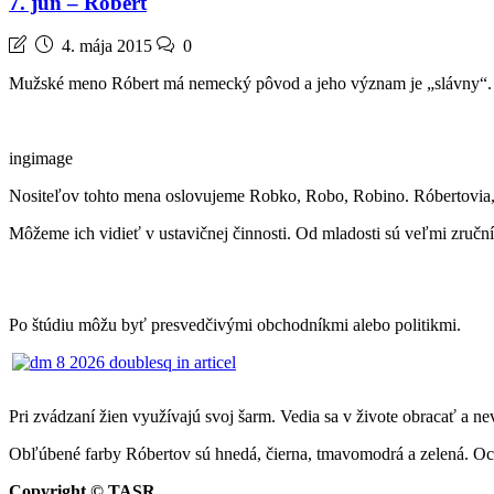
7. jún – Róbert
4. mája 2015
0
Mužské meno Róbert má nemecký pôvod a jeho význam je „slávny“.
ingimage
Nositeľov tohto mena oslovujeme Robko, Robo, Robino. Róbertovia, kt
Môžeme ich vidieť v ustavičnej činnosti. Od mladosti sú veľmi zručn
Po štúdiu môžu byť presvedčivými obchodníkmi alebo politikmi.
Pri zvádzaní žien využívajú svoj šarm. Vedia sa v živote obracať a n
Obľúbené farby Róbertov sú hnedá, čierna, tmavomodrá a zelená. Ochra
Copyright © TASR