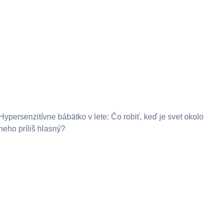
Hypersenzitívne bábätko v lete: Čo robiť, keď je svet okolo
neho príliš hlasný?