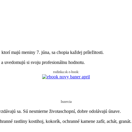
orí majú meniny 7. júna, sa chopia každej príležitosti.
í a uvedomujú si svoju profesionálnu hodnotu.
rodinka.sk e-book:
Inzercia
evzdávajú sa. Sú nesmierne životaschopní, dobre odolávajú únave.
nné rastliny kostihoj, kokorík, ochranné kamene zafír, achát, granát.