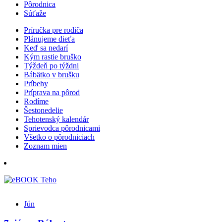
Pôrodnica
Súťaže
Príručka pre rodiča
Plánujeme dieťa
Keď sa nedarí
Kým rastie bruško
Týždeň po týždni
Bábätko v brušku
Príbehy
Príprava na pôrod
Rodíme
Šestonedelie
Tehotenský kalendár
Sprievodca pôrodnicami
Všetko o pôrodniciach
Zoznam mien
Jún