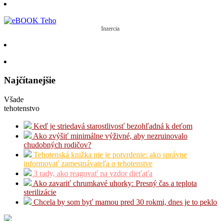
Inzercia
Najčítanejšie
Všade
tehotenstvo
Keď je striedavá starostlivosť bezohľadná k deťom
Ako zvýšiť minimálne výživné, aby nezruinovalo
chudobných rodičov?
Tehotenská knižka nie je potvrdenie: ako správne
informovať zamestnávateľa o tehotenstve
3 rady, ako reagovať na vzdor dieťaťa
Ako zavariť chrumkavé uhorky: Presný čas a teplota
sterilizácie
Chcela by som byť mamou pred 30 rokmi, dnes je to peklo