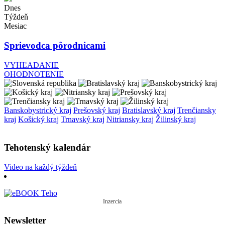
Dnes
Týždeň
Mesiac
Sprievodca pôrodnicami
VYHĽADANIE
OHODNOTENIE
Banskobystrický kraj
Prešovský kraj
Bratislavský kraj
Trenčiansky
kraj
Košický kraj
Trnavský kraj
Nitriansky kraj
Žilinský kraj
Tehotenský kalendár
Video na každý týždeň
Inzercia
Newsletter