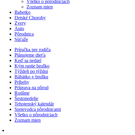
Všetko o pôrodniciach
Zoznam mien
Babetko
Detské Choroby
Zvery
Auto
Pôrodnica
Súťaže
Príručka pre rodiča
Plánujeme dieťa
Keď sa nedarí
Kým rastie bruško
Týždeň po týždni
Bábätko v brušku
Príbehy
Príprava na pôrod
Rodíme
Šestonedelie
Tehotenský kalendár
Sprievodca pôrodnicami
Všetko o pôrodniciach
Zoznam mien