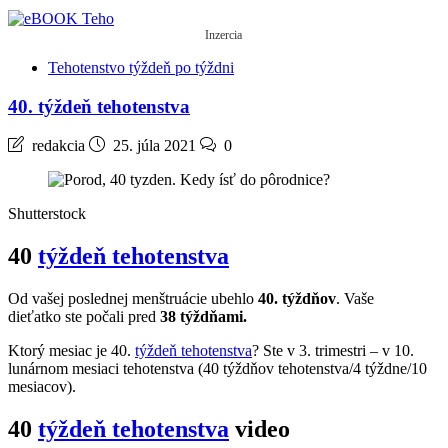
Inzercia
Tehotenstvo týždeň po týždni
40. týždeň tehotenstva
redakcia
25. júla 2021
0
Shutterstock
40
týždeň tehotenstva
Od vašej poslednej menštruácie ubehlo
40. týždňov
. Vaše
dieťatko ste počali pred
38 týždňami.
Ktorý mesiac je 40.
týždeň tehotenstva
? Ste v 3. trimestri – v 10.
lunárnom mesiaci tehotenstva (40 týždňov tehotenstva/4 týždne/10
mesiacov).
40
týždeň tehotenstva
video