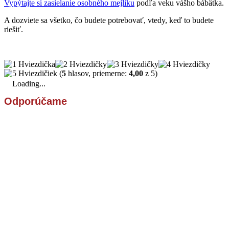
Vypýtajte si zasielanie osobného mejlíku
podľa veku vášho bábätka.
A dozviete sa všetko, čo budete potrebovať, vtedy, keď to budete
riešiť.
(
5
hlasov, priemerne:
4,00
z 5)
Loading...
Odporúčame