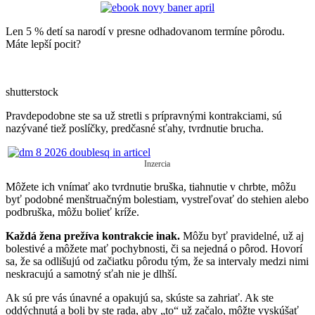
Len 5 % detí sa narodí v presne odhadovanom termíne pôrodu.
Máte lepší pocit?
shutterstock
Pravdepodobne ste sa už stretli s prípravnými kontrakciami, sú
nazývané tiež poslíčky, predčasné sťahy, tvrdnutie brucha.
Inzercia
Môžete ich vnímať ako tvrdnutie bruška, tiahnutie v chrbte, môžu
byť podobné menštruačným bolestiam, vystreľovať do stehien alebo
podbruška, môžu bolieť kríže.
Každá žena prežíva kontrakcie inak.
Môžu byť pravidelné, už aj
bolestivé a môžete mať pochybnosti, či sa nejedná o pôrod. Hovorí
sa, že sa odlišujú od začiatku pôrodu tým, že sa intervaly medzi nimi
neskracujú a samotný sťah nie je dlhší.
Ak sú pre vás únavné a opakujú sa, skúste sa zahriať. Ak ste
oddýchnutá a boli by ste rada, aby „to“ už začalo, môžte vyskúšať