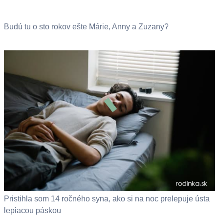
Budú tu o sto rokov ešte Márie, Anny a Zuzany?
Pristihla som 14 ročného syna, ako si na noc prelepuje ústa
lepiacou páskou