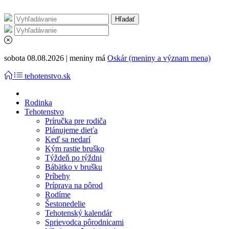
sobota 08.08.2026 | meniny má
Oskár (meniny a význam mena)
tehotenstvo.sk
Rodinka
Tehotenstvo
Príručka pre rodiča
Plánujeme dieťa
Keď sa nedarí
Kým rastie bruško
Týždeň po týždni
Bábätko v brušku
Príbehy
Príprava na pôrod
Rodíme
Šestonedelie
Tehotenský kalendár
Sprievodca pôrodnicami