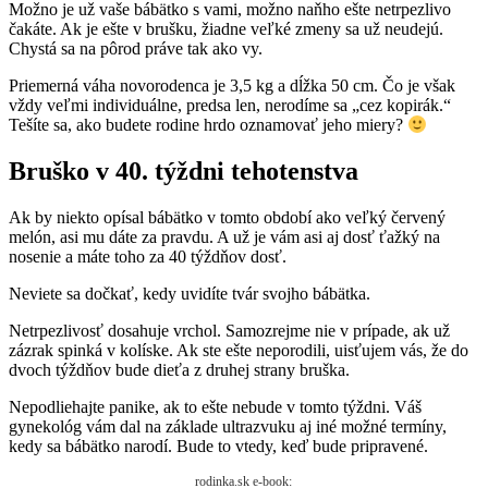
Možno je už vaše bábätko s vami, možno naňho ešte netrpezlivo
čakáte. Ak je ešte v brušku, žiadne veľké zmeny sa už neudejú.
Chystá sa na pôrod práve tak ako vy.
Priemerná váha novorodenca je 3,5 kg a dĺžka 50 cm. Čo je však
vždy veľmi individuálne, predsa len, nerodíme sa „cez kopirák.“
Tešíte sa, ako budete rodine hrdo oznamovať jeho miery?
Bruško v 40. týždni tehotenstva
Ak by niekto opísal bábätko v tomto období ako veľký červený
melón, asi mu dáte za pravdu. A už je vám asi aj dosť ťažký na
nosenie a máte toho za 40 týždňov dosť.
Neviete sa dočkať, kedy uvidíte tvár svojho bábätka.
Netrpezlivosť dosahuje vrchol. Samozrejme nie v prípade, ak už
zázrak spinká v kolíske. Ak ste ešte neporodili, uisťujem vás, že do
dvoch týždňov bude dieťa z druhej strany bruška.
Nepodliehajte panike, ak to ešte nebude v tomto týždni. Váš
gynekológ vám dal na základe ultrazvuku aj iné možné termíny,
kedy sa bábätko narodí. Bude to vtedy, keď bude pripravené.
rodinka.sk e-book: