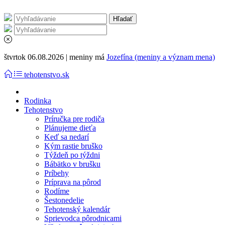
štvrtok 06.08.2026 | meniny má
Jozefína (meniny a význam mena)
tehotenstvo.sk
Rodinka
Tehotenstvo
Príručka pre rodiča
Plánujeme dieťa
Keď sa nedarí
Kým rastie bruško
Týždeň po týždni
Bábätko v brušku
Príbehy
Príprava na pôrod
Rodíme
Šestonedelie
Tehotenský kalendár
Sprievodca pôrodnicami