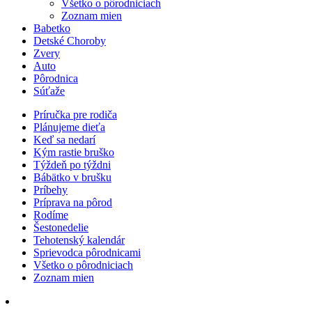
Všetko o pôrodniciach
Zoznam mien
Babetko
Detské Choroby
Zvery
Auto
Pôrodnica
Súťaže
Príručka pre rodiča
Plánujeme dieťa
Keď sa nedarí
Kým rastie bruško
Týždeň po týždni
Bábätko v brušku
Príbehy
Príprava na pôrod
Rodíme
Šestonedelie
Tehotenský kalendár
Sprievodca pôrodnicami
Všetko o pôrodniciach
Zoznam mien