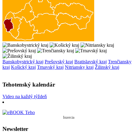
Banskobystrický kraj
Prešovský kraj
Bratislavský kraj
Trenčiansky
kraj
Košický kraj
Trnavský kraj
Nitriansky kraj
Žilinský kraj
Tehotenský kalendár
Video na každý týždeň
Inzercia
Newsletter