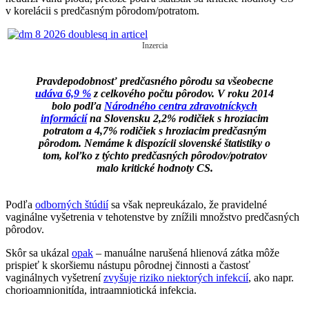
v korelácii s predčasným pôrodom/potratom.
Inzercia
Pravdepodobnosť predčasného pôrodu sa všeobecne
udáva 6,9 %
z celkového počtu pôrodov. V roku 2014
bolo podľa
Národného centra zdravotníckych
informácií
na Slovensku 2,2% rodičiek s hroziacim
potratom a 4,7% rodičiek s hroziacim predčasným
pôrodom. Nemáme k dispozícii slovenské štatistiky o
tom, koľko z týchto predčasných pôrodov/potratov
malo kritické hodnoty CS.
Podľa
odborných štúdií
sa však nepreukázalo, že pravidelné
vaginálne vyšetrenia v tehotenstve by znížili množstvo predčasných
pôrodov.
Skôr sa ukázal
opak
– manuálne narušená hlienová zátka môže
prispieť k skoršiemu nástupu pôrodnej činnosti
a častosť
vaginálnych vyšetrení
zvyšuje riziko niektorých infekcií
, ako napr.
chorioamnionitída, intraamniotická infekcia.