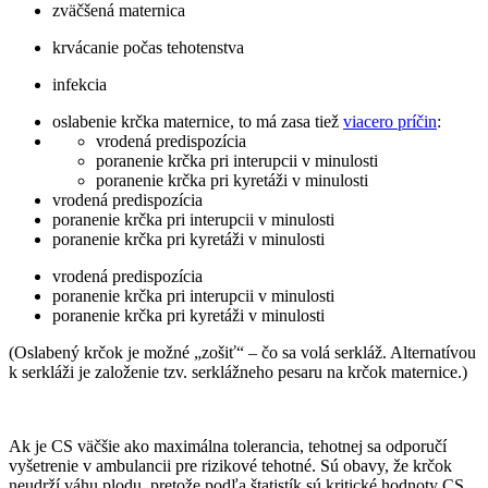
zväčšená maternica
krvácanie počas tehotenstva
infekcia
oslabenie krčka maternice, to má zasa tiež
viacero príčin
:
vrodená predispozícia
poranenie krčka pri interupcii v minulosti
poranenie krčka pri kyretáži v minulosti
vrodená predispozícia
poranenie krčka pri interupcii v minulosti
poranenie krčka pri kyretáži v minulosti
vrodená predispozícia
poranenie krčka pri interupcii v minulosti
poranenie krčka pri kyretáži v minulosti
(Oslabený krčok je možné „zošiť“ – čo sa volá serkláž. Alternatívou
k serkláži je založenie tzv. serklážneho pesaru na krčok maternice.)
Ak je CS väčšie ako maximálna tolerancia, tehotnej sa odporučí
vyšetrenie v ambulancii pre rizikové tehotné. Sú obavy, že krčok
neudrží váhu plodu, pretože podľa štatistík sú kritické hodnoty CS