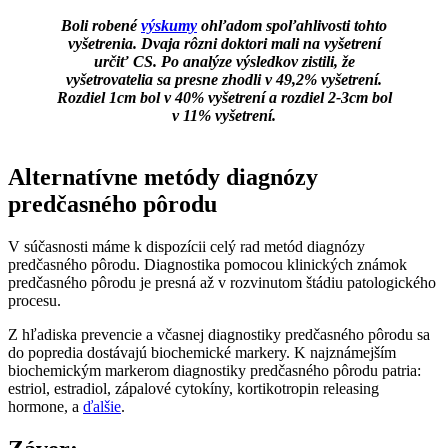
Boli robené
výskumy
ohľadom spoľahlivosti tohto
vyšetrenia. Dvaja rôzni doktori mali na vyšetrení
určiť CS. Po analýze výsledkov zistili, že
vyšetrovatelia sa presne zhodli v 49,2% vyšetrení.
Rozdiel 1cm bol v 40% vyšetrení a rozdiel 2-3cm bol
v 11% vyšetrení.
Alternatívne metódy diagnózy
predčasného pôrodu
V súčasnosti máme k dispozícii celý rad metód diagnózy
predčasného pôrodu. Diagnostika pomocou klinických známok
predčasného pôrodu je presná až v rozvinutom štádiu patologického
procesu.
Z hľadiska prevencie a včasnej diagnostiky predčasného pôrodu sa
do popredia dostávajú biochemické markery. K najznámejším
biochemickým markerom diagnostiky predčasného pôrodu patria:
estriol, estradiol, zápalové cytokíny, kortikotropin releasing
hormone, a
ďalšie
.