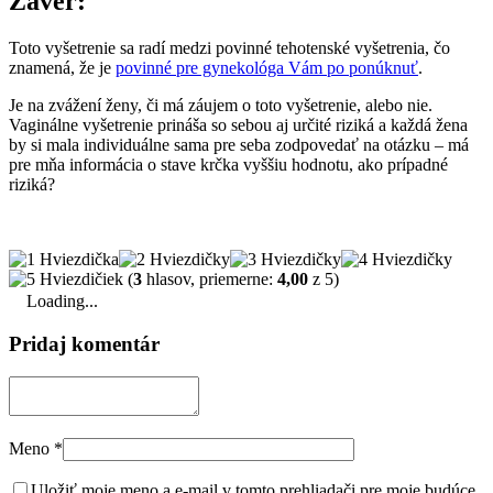
Záver:
Toto vyšetrenie sa radí medzi povinné tehotenské vyšetrenia, čo
znamená, že je
povinné pre gynekológa Vám po ponúknuť
.
Je na zvážení ženy, či má záujem o toto vyšetrenie, alebo nie.
Vaginálne vyšetrenie prináša so sebou aj určité riziká a každá žena
by si mala individuálne sama pre seba zodpovedať na otázku – má
pre mňa informácia o stave krčka vyššiu hodnotu, ako prípadné
riziká?
(
3
hlasov, priemerne:
4,00
z 5)
Loading...
Pridaj komentár
Meno
*
Uložiť moje meno a e-mail v tomto prehliadači pre moje budúce