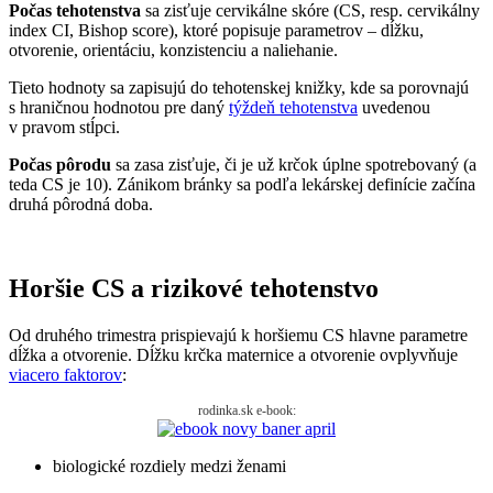
Počas tehotenstva
sa zisťuje cervikálne skóre (CS, resp. cervikálny
index CI, Bishop score), ktoré popisuje parametrov – dĺžku,
otvorenie, orientáciu, konzistenciu a naliehanie.
Tieto hodnoty sa zapisujú do tehotenskej knižky, kde sa porovnajú
s hraničnou hodnotou pre daný
týždeň tehotenstva
uvedenou
v pravom stĺpci.
Počas pôrodu
sa zasa zisťuje, či je už krčok úplne spotrebovaný (a
teda CS je 10). Zánikom bránky sa podľa lekárskej definície začína
druhá pôrodná doba.
Horšie CS a rizikové tehotenstvo
Od druhého trimestra prispievajú k horšiemu CS hlavne parametre
dĺžka a otvorenie. Dĺžku krčka maternice a otvorenie ovplyvňuje
viacero faktorov
:
rodinka.sk e-book:
biologické rozdiely medzi ženami