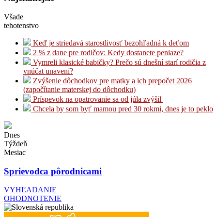
Všade
tehotenstvo
Keď je striedavá starostlivosť bezohľadná k deťom
2 % z dane pre rodičov: Kedy dostanete peniaze?
Vymreli klasické babičky? Prečo sú dnešní starí rodičia z
vnúčat unavení?
Zvýšenie dôchodkov pre matky a ich prepočet 2026
(započítanie materskej do dôchodku)
Príspevok na opatrovanie sa od júla zvýšil
Chcela by som byť mamou pred 30 rokmi, dnes je to peklo
Dnes
Týždeň
Mesiac
Sprievodca pôrodnicami
VYHĽADANIE
OHODNOTENIE