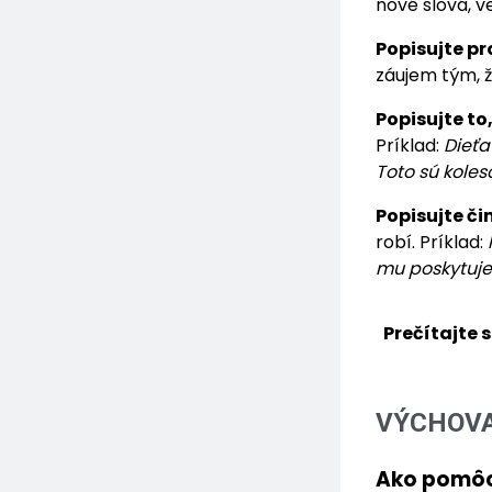
nové slová, v
Popisujte pr
záujem tým, ž
Popisujte to,
Príklad:
Dieťa
Toto sú koles
Popisujte či
robí. Príklad:
mu poskytuje 
Prečítajte s
VÝCHOVA
Ako pomôcť