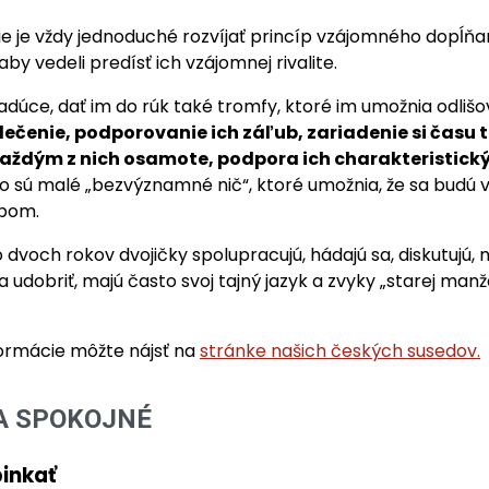
ie je vždy jednoduché rozvíjať princíp vzájomného dopĺňa
 aby vedeli predísť ich vzájomnej rivalite.
žiadúce, dať im do rúk také tromfy, ktoré im umožnia odlišo
lečenie, podporovanie ich záľub, zariadenie si času t
 každým z nich osamote, podpora ich charakteristick
o sú malé „bezvýznamné nič“, ktoré umožnia, že sa budú v
obom.
 dvoch rokov dvojičky spolupracujú, hádajú sa, diskutujú, n
a udobriť, majú často svoj tajný jazyk a zvyky „starej manž
ormácie môžte nájsť na
stránke našich českých susedov.
A SPOKOJNÉ
inkať