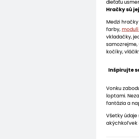
dieťaťu usmer
Hračky sú je
Medzi hračky 
farby,
modulín
vkladačky, je
samozrejme, ú
kočíky, vláčik
Inšpirujte s
Vonku zaboduj
loptami. Neza
fantázia a n
Všetky údaje 
akýchkoľvek 