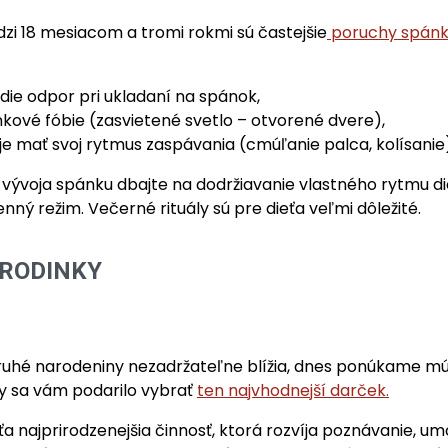
zi 18 mesiacom a tromi rokmi sú častejšie
poruchy spánk
adie odpor pri ukladaní na spánok,
ové fóbie (zasvietené svetlo – otvorené dvere),
e mať svoj rytmus zaspávania (cmúľanie palca, kolísanie)
 vývoja spánku dbajte na dodržiavanie vlastného rytmu di
nný režim. Večerné rituály sú pre dieťa veľmi dôležité.
 RODINKY
ruhé narodeniny nezadržateľne blížia, dnes ponúkame mú
y sa vám podarilo vybrať
ten najvhodnejší darček.
eťa najprirodzenejšia činnosť, ktorá rozvíja poznávanie, um