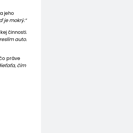
na jeho
ď je mokrý.“
ej činnosti.
reslím auto.
 čo práve
ieťaťa, čím