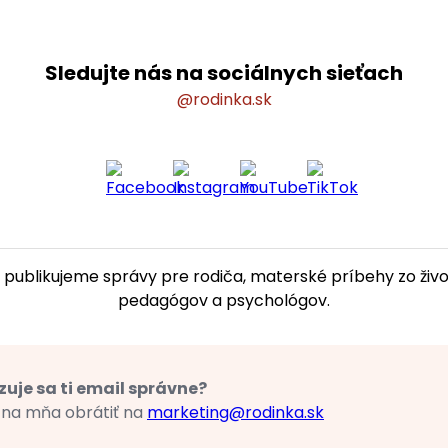
Sledujte nás na sociálnych sieťach
@rodinka.sk
 publikujeme správy pre rodiča, materské príbehy zo život
pedagógov a psychológov.
uje sa ti email správne?
 na mňa obrátiť na
marketing@rodinka.sk