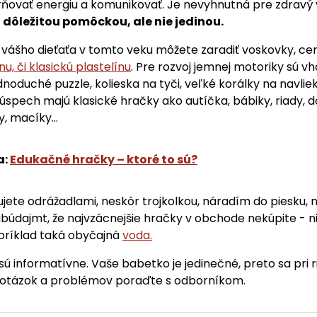
ňovať energiu a komunikovať. Je nevyhnutná pre zdravý v
j dôležitou pomôckou, ale nie jedinou.
vášho dieťaťa v tomto veku môžete zaradiť voskovky, cer
u, či klasickú plastelínu
. Pre rozvoj jemnej motoriky sú v
dnoduché puzzle, kolieska na tyči, veľké korálky na navliek
spech majú klasické hračky ako autíčka, bábiky, riady, 
y, macíky...
a:
Edukačné hračky – ktoré to sú?
ete odrážadlami, neskôr trojkolkou, náradím do piesku,
búdajmt, že najvzácnejšie hračky v obchode nekúpite - ni
apríklad taká obyčajná
voda.
sú informatívne. Vaše babetko je jedinečné, preto sa pri r
otázok a problémov poraďte s odborníkom.