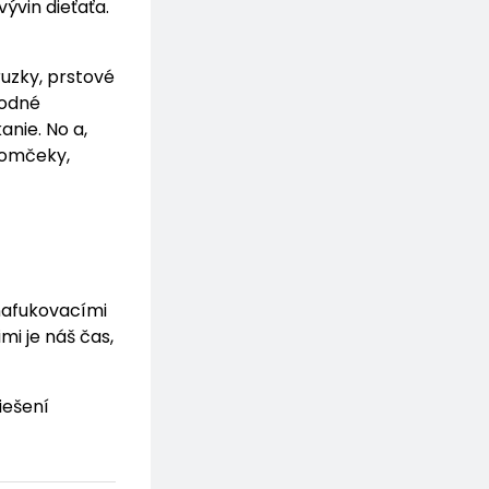
ývin dieťaťa.
uzky, prstové
hodné
anie. No a,
domčeky,
 nafukovacími
mi je náš čas,
iešení