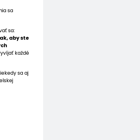
nia sa
vať sa:
ak, aby ste
ých
yvíjať každé
iekedy sa aj
elskej