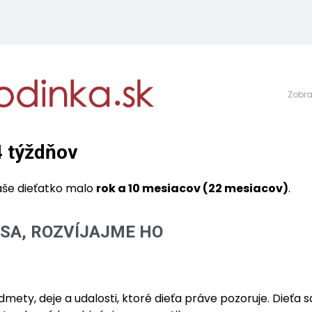
Zobra
4 týždňov
 vaše dieťatko malo
rok a 10 mesiacov (22 mesiacov)
.
 SA, ROZVÍJAJME HO
dmety, deje a udalosti, ktoré dieťa práve pozoruje. Dieťa s