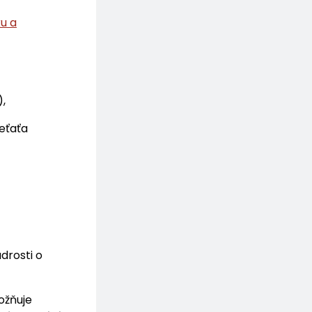
u a
,
eťaťa
drosti o
ožňuje