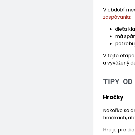
V období med
zaspávania:
dieťa kl
má spánk
potrebuj
V tejto etape
a vyvážený de
TIPY OD
Hračky
Nakoľko sa d
hračkách, ab
Hra je pre di