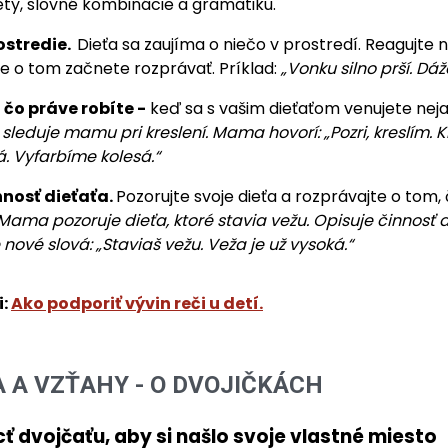
ety, slovné kombinácie a gramatiku.
ostredie.
Dieťa sa zaujíma o niečo v prostredí. Reagujte 
e o tom začnete rozprávať. Príklad:
„Vonku silno prší. Dáž
 čo práve robíte -
keď sa s vašim dieťaťom venujete nejak
 sleduje mamu pri kreslení. Mama hovorí: „Pozri, kreslím.
K
á. Vyfarbíme kolesá.“
nnosť dieťaťa.
Pozorujte svoje dieťa a rozprávajte o tom,
Mama pozoruje dieťa, ktoré stavia vežu. Opisuje činnosť d
nové slová: „Staviaš vežu. Veža je už
vysoká.“
i:
Ako podporiť vývin reči u detí.
 A VZŤAHY - O DVOJIČKÁCH
 dvojčaťu, aby si našlo svoje vlastné miesto