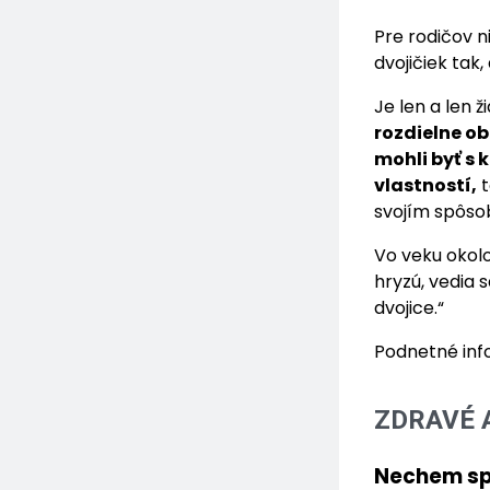
Pre rodičov n
dvojičiek tak,
Je len a len 
rozdielne ob
mohli byť s
vlastností,
t
svojím spôs
Vo veku okolo
hryzú, vedia s
dvojice.“
Podnetné inf
ZDRAVÉ 
Nechem sp