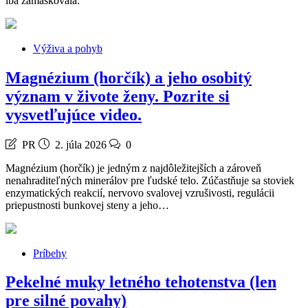
iba zamaskovala.
Výživa a pohyb
Magnézium (horčík) a jeho osobitý
význam v živote ženy. Pozrite si
vysvetľujúce video.
PR
2. júla 2026
0
Magnézium (horčík) je jedným z najdôležitejších a zároveň
nenahraditeľných minerálov pre ľudské telo. Zúčastňuje sa stoviek
enzymatických reakcií, nervovo svalovej vzrušivosti, regulácii
priepustnosti bunkovej steny a jeho…
Príbehy
Pekelné muky letného tehotenstva (len
pre silné povahy)