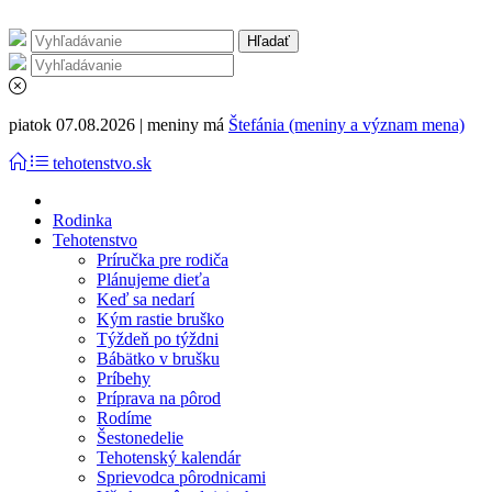
piatok 07.08.2026 | meniny má
Štefánia (meniny a význam mena)
tehotenstvo.sk
Rodinka
Tehotenstvo
Príručka pre rodiča
Plánujeme dieťa
Keď sa nedarí
Kým rastie bruško
Týždeň po týždni
Bábätko v brušku
Príbehy
Príprava na pôrod
Rodíme
Šestonedelie
Tehotenský kalendár
Sprievodca pôrodnicami