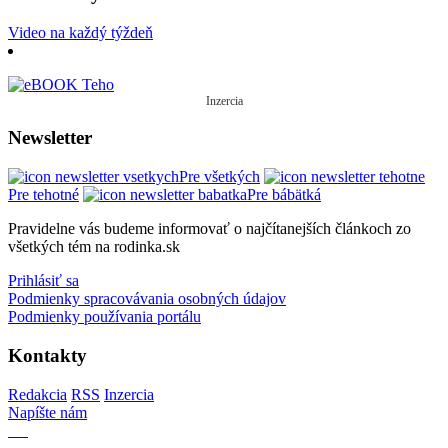
Video na každý týždeň
Inzercia
Newsletter
Pre všetkých
Pre tehotné
Pre bábätká
Pravidelne vás budeme informovať o najčítanejších článkoch zo
všetkých tém na rodinka.sk
Prihlásiť sa
Podmienky spracovávania osobných údajov
Podmienky používania portálu
Kontakty
Redakcia
RSS
Inzercia
Napíšte nám