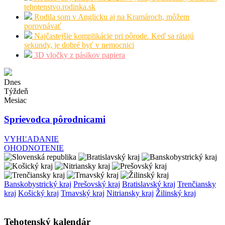
tehotenstvo.rodinka.sk
Rodila som v Anglicku aj na Kramároch, môžem
porovnávať
Najčastejšie komplikácie pri pôrode. Keď sa rátajú
sekundy, je dobré byť v nemocnici
3D vločky z pásikov papiera
Dnes
Týždeň
Mesiac
Sprievodca pôrodnicami
VYHĽADANIE
OHODNOTENIE
Banskobystrický kraj
Prešovský kraj
Bratislavský kraj
Trenčiansky
kraj
Košický kraj
Trnavský kraj
Nitriansky kraj
Žilinský kraj
Tehotenský kalendár