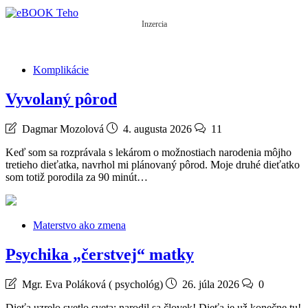
Inzercia
Komplikácie
Vyvolaný pôrod
Dagmar Mozolová
4. augusta 2026
11
Keď som sa rozprávala s lekárom o možnostiach narodenia môjho
tretieho dieťatka, navrhol mi plánovaný pôrod. Moje druhé dieťatko
som totiž porodila za 90 minút…
Materstvo ako zmena
Psychika „čerstvej“ matky
Mgr. Eva Poláková ( psychológ)
26. júla 2026
0
Dieťa uzrelo svetlo sveta: narodil sa človek! Dieťa je už konečne tu!