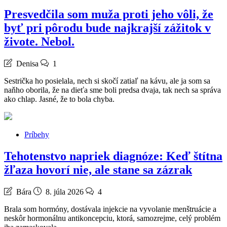
Presvedčila som muža proti jeho vôli, že
byť pri pôrodu bude najkrajší zážitok v
živote. Nebol.
Denisa
1
Sestrička ho posielala, nech si skočí zatiaľ na kávu, ale ja som sa
naňho oborila, že na dieťa sme boli predsa dvaja, tak nech sa správa
ako chlap. Jasné, že to bola chyba.
Príbehy
Tehotenstvo napriek diagnóze: Keď štítna
žľaza hovorí nie, ale stane sa zázrak
Bára
8. júla 2026
4
Brala som hormóny, dostávala injekcie na vyvolanie menštruácie a
neskôr hormonálnu antikoncepciu, ktorá, samozrejme, celý problém