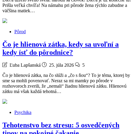
Prišla veľká chvíľa! Na námahu pri pôrode žena rýchlo zabudne a
väčšina matiek…
Pôrod
Čo je hlienová zátka, kedy sa uvoľní a
kedy ísť do pôrodnice?
Ľuba Lapšanská
25. júla 2026
5
Čo je hlienová zátka, na čo slúži a „čo s ňou“? To je téma, ktorej by
sme sa mohli povenovať. Neraz sa mi mamky po pôrode v
rozhovoroch zverili, že „nemali“ žiadnu hlienovú zátku. Hlienovú
zátku má však každá tehotná…
Psychika
Tehotenstvo bez stresu: 5 osvedčených
tipov na pokojné čakanie