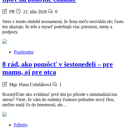
PR
22. júla 2026
0
Stres v tomto období neznamená, že žena niečo nezvláda zle; často
len ukazuje, že telo a myseľ potrebujú viac priestoru, istoty a
podpory.
Popôrodne
8 rád, ako pomôcť v šestonedelí – pre
mamu, aj pre otca
Mgr. Hana Celušáková
1
Rozmýšľate ako zvládnuť prvé dni po pôrode s minimalizáciou
stresu? Viete, že vám do rodinky čoskoro pribudne nový člen,
možno malý čo do hmotnosti, ale…
Príbehy