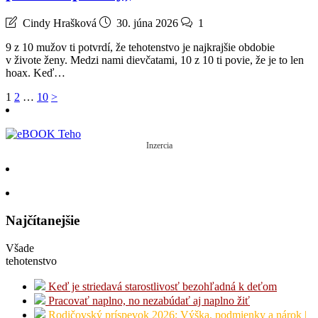
Cindy Hrašková
30. júna 2026
1
9 z 10 mužov ti potvrdí, že tehotenstvo je najkrajšie obdobie
v živote ženy. Medzi nami dievčatami, 10 z 10 ti povie, že je to len
hoax. Keď…
Stránkovanie
1
2
…
10
>
príspevkov
Inzercia
Najčítanejšie
Všade
tehotenstvo
Keď je striedavá starostlivosť bezohľadná k deťom
Pracovať naplno, no nezabúdať aj naplno žiť
Rodičovský príspevok 2026: Výška, podmienky a nárok |