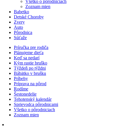
Všetko o pôrodniciach
Zoznam mien
Babetko
Detské Choroby
Zvery
Auto
Pôrodnica
Súťaže
Príručka pre rodiča
Plánujeme dieťa
Keď sa nedarí
Kým rastie bruško
Týždeň po týždni
Bábätko v brušku
Príbehy
Príprava na pôrod
Rodíme
Šestonedelie
Tehotenský kalendár
Sprievodca pôrodnicami
Všetko o pôrodniciach
Zoznam mien